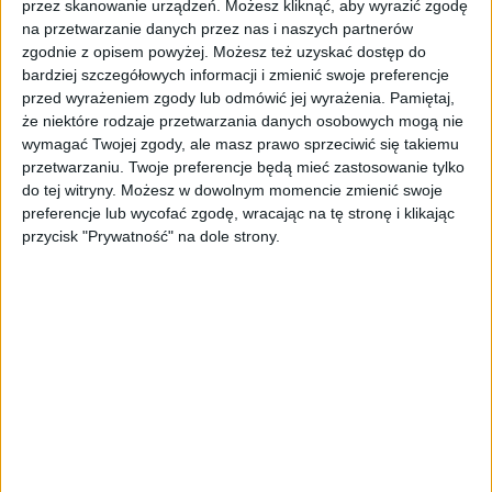
przez skanowanie urządzeń. Możesz kliknąć, aby wyrazić zgodę
na przetwarzanie danych przez nas i naszych partnerów
Wraz z wiekiem rośnie ostrożność i
zgodnie z opisem powyżej. Możesz też uzyskać dostęp do
uporządkowane podejście do finansów. O tym,
bardziej szczegółowych informacji i zmienić swoje preferencje
przed wyrażeniem zgody lub odmówić jej wyrażenia.
Pamiętaj,
że rozsądnie zarządza swoimi pieniędzmi,
że niektóre rodzaje przetwarzania danych osobowych mogą nie
mówi 66,1% Zetek, 74,5% Millenialsów i aż
wymagać Twojej zgody, ale masz prawo sprzeciwić się takiemu
83,6% przedstawicieli pokolenia X. Podobny
przetwarzaniu. Twoje preferencje będą mieć zastosowanie tylko
trend widać przy analizowaniu skutków
do tej witryny. Możesz w dowolnym momencie zmienić swoje
własnych decyzji – wszystkie możliwe
preferencje lub wycofać zgodę, wracając na tę stronę i klikając
konsekwencje rozważa 70% najmłodszych
przycisk "Prywatność" na dole strony.
badanych, 78% Millenialsów i 85,7% Iksów.
Równolegle rośnie też poczucie
odpowiedzialności. Za osoby odpowiedzialne
uważa się 70,8% Zetek, 79,2% Millenialsów i
87,6% przedstawicieli pokolenia X.
– Zobowiązania, które rosną wraz z wiekiem,
skłaniają nas do myślenia o przyszłości i
sprzyjają stawianiu długoterminowych celów.
Rodzina, kredyt hipoteczny czy odpowiedzialność