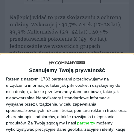
Najlepiej widać to przy skojarzeniu z ochroną
rodziny. Wskazuje je 30,7% Zetek (17-28 lat),
39,9% Millenialsów (29-44 lat) i 40,5%
przedstawicieli pokolenia X (45-60 lat).
Jednocześnie we wszystkich grupach
wiekowych dominują pozytywne skojarzenia z
ubezpieczeniami, co pokazuje rosnącą
świadomość ich roli w codziennym życiu. To
Szanujemy Twoją prywatność
także sygnał, że branża ma przestrzeń do
Razem z naszymi 1733 partnerami przechowujemy na
dalszej edukacji i budowania dobrych
urządzeniu informacje, takie jak pliki cookie, i uzyskujemy do
doświadczeń klientów, bo wraz z nimi
nich dostęp, a także przetwarzamy dane osobowe, takie jak
umacnia się zaufanie oraz pozytywny
niepowtarzalne identyfikatory i standardowe informacje
wizerunek całego rynku.
wysyłane przez urządzenie, w celu zapewniania
spersonalizowanych reklam i treści, pomiaru reklam i treści oraz
Wiek sprzyja finansowemu
zbierania opinii odbiorców, a także rozwijania i ulepszania
produktów.
Za Twoją zgodą my i nasi
partnerzy
możemy
wykorzystywać precyzyjne dane geolokalizacyjne i identyfikację
pragmatyzmowi