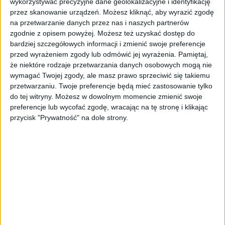
wykorzystywać precyzyjne dane geolokalizacyjne i identyfikację
multisalon24.pl, która pozwala klientom
przez skanowanie urządzeń. Możesz kliknąć, aby wyrazić zgodę
dostosować parametry finansowe, przebieg
na przetwarzanie danych przez nas i naszych partnerów
pojazdu i zakres serwisu do indywidualnych
zgodnie z opisem powyżej. Możesz też uzyskać dostęp do
potrzeb – dodaje.
bardziej szczegółowych informacji i zmienić swoje preferencje
przed wyrażeniem zgody lub odmówić jej wyrażenia.
Pamiętaj,
Powody korzystania z
że niektóre rodzaje przetwarzania danych osobowych mogą nie
wymagać Twojej zgody, ale masz prawo sprzeciwić się takiemu
wynajmu
przetwarzaniu. Twoje preferencje będą mieć zastosowanie tylko
do tej witryny. Możesz w dowolnym momencie zmienić swoje
długoterminowego i
preferencje lub wycofać zgodę, wracając na tę stronę i klikając
przycisk "Prywatność" na dole strony.
zainteresowanie firm
Z badania Leasing Index wynika, że 27 proc.
małych firm (zatrudniających od 1 do 49 osób)
deklaruje obecnie, że korzysta lub jest
zainteresowane wynajmem
długoterminowym, głównie ze względu na
dużą elastyczność tego rozwiązania (52 proc.),