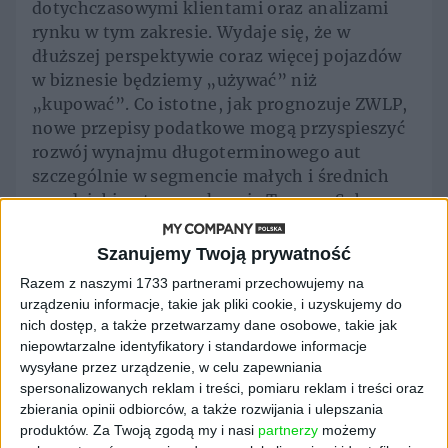
dotychczasowymi klientami oraz analizami
rynku w tym zakresie. Wydaje się, że w
dłuższej perspektywie coraz więcej pojazdów
w biznesie będziemy „używać” niż
„kupować”. Co istotne, jak prognozuje ZWLP,
nowe przepisy podatkowe mogą przyspieszyć
rozwój wynajmu długoterminowego aut
szczególnie w segmencie małych i średnich
przedsiębiorstw – wskazuje Tomasz Sęba,
dyrektor ubezpieczeń i produktów
komplementarnych w Santander Leasing.
Szanujemy Twoją prywatność
Razem z naszymi 1733 partnerami przechowujemy na
– Nasza oferta obejmuje finansowanie
urządzeniu informacje, takie jak pliki cookie, i uzyskujemy do
nowych pojazdów od 24 do 60 miesięcy, przy
nich dostęp, a także przetwarzamy dane osobowe, takie jak
gwarancji stałej raty. Przedsiębiorcy mogą
niepowtarzalne identyfikatory i standardowe informacje
skorzystać z dwóch pakietów serwisowych,
wysyłane przez urządzenie, w celu zapewniania
ubezpieczenia i możliwości zwrotu
spersonalizowanych reklam i treści, pomiaru reklam i treści oraz
samochodu po zakończeniu umowy. Produkt
zbierania opinii odbiorców, a także rozwijania i ulepszania
produktów.
Za Twoją zgodą my i nasi
partnerzy
możemy
na tym etapie dostępny jest na platformie