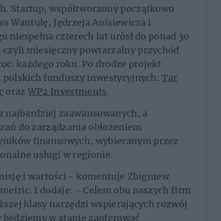
ch. Startup, współtworzony początkowo
wa Wantułę, Jędrzeja Anisiewicza i
u niespełna czterech lat urósł do ponad 30
 czyli miesięczny powtarzalny przychód
roc. każdego roku. Po drodze projekt
h polskich funduszy inwestycyjnych:
Tar
c
oraz
WP2 Investments
.
 z najbardziej zaawansowanych, a
ązań do zarządzania obłożeniem
yników finansowych, wybieranym przez
onalne usługi w regionie.
misję i wartości - komentuje Zbigniew
etric. I dodaje: - Celem obu naszych firm
ższej klasy narzędzi wspierających rozwój
y będziemy w stanie zaoferować