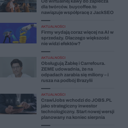
Od wirtualnej kawy do zaplecza
dla twórców. buycoffee.to
nawiązuje współpracę z JackSEO
AKTUALNOŚCI
Firmy wydają coraz więcej na AI w
sprzedaży. Dlaczego większość
nie widzi efektów?
AKTUALNOŚCI
Obsługują Żabkę i Carrefoura.
ZEME udowadnia, że na
odpadach zarabia się miliony – i
rusza na podbój Brazylii
AKTUALNOŚCI
CrawlJobs wchodzi do JOBS.PL
jako strategiczny inwestor
technologiczny. Start nowej wersji
planowany na koniec sierpnia