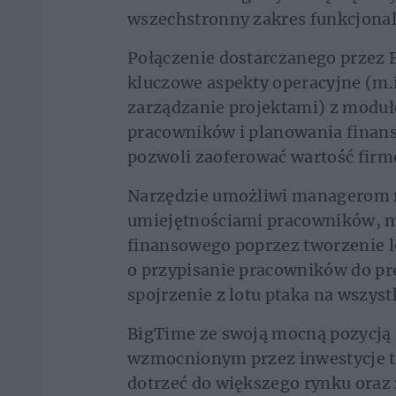
wszechstronny zakres funkcjonaln
Połączenie dostarczanego przez
kluczowe aspekty operacyjne (m.i
zarządzanie projektami) z modu
pracowników i planowania finan
pozwoli zaoferować wartość fir
Narzędzie umożliwi managerom m
umiejętnościami pracowników, m
finansowego poprzez tworzenie l
o przypisanie pracowników do p
spojrzenie z lotu ptaka na wszyst
BigTime ze swoją mocną pozycją
wzmocnionym przez inwestycje t
dotrzeć do większego rynku ora