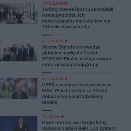
AKTUALNOŚCI
Twórcy Renee i born2be znaleźli
nową żyłę złota. Ich
motoryzacyjny marketplace ma
160 mln zł przychodu
AKTUALNOŚCI
Xtreme Brands sprowadza
globalną markę do Polski.
STRONG Pilates ma być nowym
motorem ekspansji grupy
AKTUALNOŚCI
UEFA szykuje pozew przeciwko
FIFA. Plan Infantino za 20 mld
dolarów wywołał futbolową
rebelię
TYLKO U NAS
KSeF nie naprawi twojej firmy.
Vaidas Knieža (Fitek): „To system,