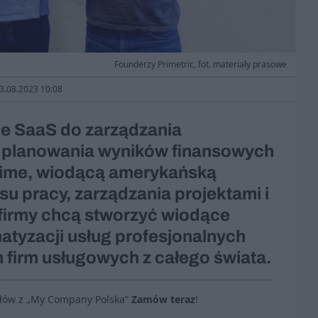
Founderzy Primetric, fot. materiały prasowe
03.08.2023 10:08
zie SaaS do zarządzania
 planowania wyników finansowych
igTime, wiodącą amerykańską
su pracy, zarządzania projektami i
 firmy chcą stworzyć wiodące
tyzacji usług profesjonalnych
h firm usługowych z całego świata.
ułów z „My Company Polska”
Zamów teraz
!