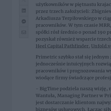
użytkowników w piętnastu kraja
przez trzech założycieli: Zbignie
Arkadiusza Terpiłowskiego w ciąg
pracowników. W tym czasie MRR,
spółki rósł średnio o ponad 190 p
pozyskał również wsparcie trzec
Heel Capital Pathfinder
,
Unfold.v
Primetric szybko stał się jednym
jednocześnie intuicyjnych rozwi
pracowników i prognozowania w
wiodące firmy świadczące profesj
- BigTime podziela naszą wizję, 
Wantuła, Managing Partner w Prim
jest dostarczanie klientom najwy
biznesów usługowych. Łącząc sił