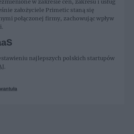
zmienione w zakresie cen, zakresu i usług
nie założyciele Primetic staną się
nymi połączonej firmy, zachowując wpływ
i.
aaS
estawieniu najlepszych polskich startupów
AJ
.
wantuła