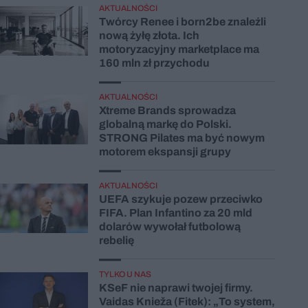
AKTUALNOŚCI
Twórcy Renee i born2be znaleźli
nową żyłę złota. Ich
motoryzacyjny marketplace ma
160 mln zł przychodu
AKTUALNOŚCI
Xtreme Brands sprowadza
globalną markę do Polski.
STRONG Pilates ma być nowym
motorem ekspansji grupy
AKTUALNOŚCI
UEFA szykuje pozew przeciwko
FIFA. Plan Infantino za 20 mld
dolarów wywołał futbolową
rebelię
TYLKO U NAS
KSeF nie naprawi twojej firmy.
Vaidas Knieža (Fitek): „To system,