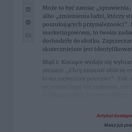
Może to być zamiar „sprawienia, b
albo „zmienienia ludzi, którzy st
poszukujących przynależności”. B
marketingowcem, to twoim zadan
dochodziły do skutku. Zaprzeczan
skuteczniejsze jest identyfikowa
Błąd 1: Kuszące wydaje się wybra
zmiany: „Chcę zmienić oblicze ed
kraju najwyższy priorytet”. Tak, 
wcześniej tego nie zrobiono, nie 
środkami jak ty. Jestem wielkim 
zmieniają...
Artykuł dostępn
Masz już pr