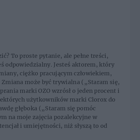
ć? To proste pytanie, ale pełne treści,
eś odpowiedzialny. Jesteś aktorem, który
zmiany, ciężko pracującym człowiekiem,
. Zmiana może być trywialna („Staram się,
prania marki OZO wzrósł o jeden procent i
niektórych użytkowników marki Clorox do
awdę głęboka („Staram się pomóc
m na moje zajęcia pozalekcyjne w
ncjał i umiejętności, niż słyszą to od