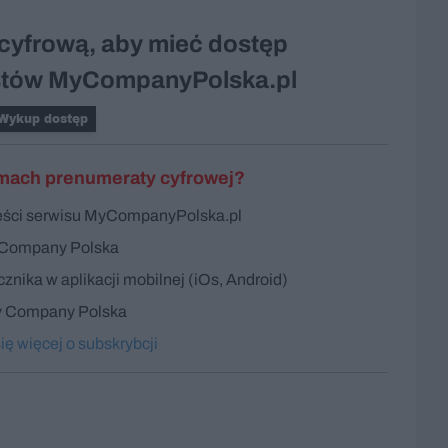
cyfrową, aby mieć dostęp
kstów MyCompanyPolska.pl
Wykup dostęp
mach prenumeraty cyfrowej?
reści serwisu MyCompanyPolska.pl
 Company Polska
nika w aplikacji mobilnej (iOs, Android)
 Company Polska
ę więcej o subskrybcji