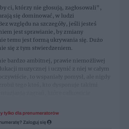
y ci, którzy nie głosują, zagłosowali”,
arają się dominować, w ludzi
ez względu na szczegóły, jeśli jesteś
iem jest sprawianie, by zmiany
ie temu jest formą ukrywania się. Dużo
nie się z tym stwierdzeniem.
nie bardzo ambitnej, prawie niemożliwej
ukacji muzycznej i uczynić z niej w całym
oczywiście, to wspaniały pomysł, ale nigdy
zrobił tego ktoś, kto dysponuje takimi
entuzjastą zagrań, które całkowicie
y tylko dla prenumeratorów
enumeratę?
Zaloguj się