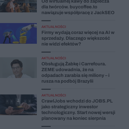
Od wirtualnej kawy do zaplecza
dla twórców. buycoffee.to
nawiązuje współpracę z JackSEO
AKTUALNOŚCI
Firmy wydają coraz więcej na AI w
sprzedaży. Dlaczego większość
nie widzi efektów?
AKTUALNOŚCI
Obsługują Żabkę i Carrefoura.
ZEME udowadnia, że na
odpadach zarabia się miliony – i
rusza na podbój Brazylii
AKTUALNOŚCI
CrawlJobs wchodzi do JOBS.PL
jako strategiczny inwestor
technologiczny. Start nowej wersji
planowany na koniec sierpnia