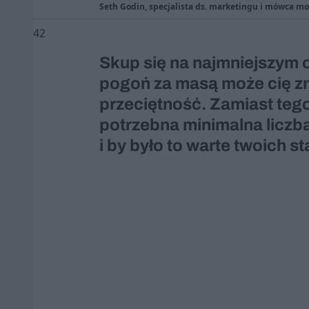
Seth Godin, specjalista ds. marketingu i mówca m
42
Skup się na najmniejszym 
pogoń za masą może cię z
przeciętność. Zamiast tego 
potrzebna minimalna liczb
i by było to warte twoich s