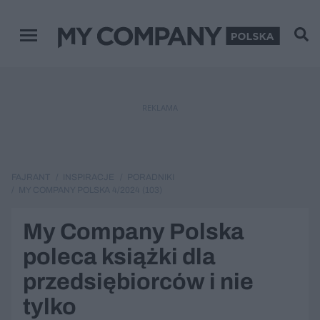
Menu główne
REKLAMA
FAJRANT
INSPIRACJE
PORADNIKI
MY COMPANY POLSKA 4/2024 (103)
My Company Polska
poleca książki dla
przedsiębiorców i nie
tylko