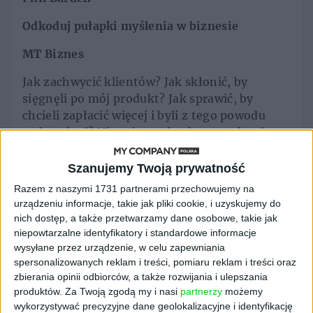
Odkoduj pułapki
myślenia w biznesie
MT Biznes
Jak zachwycić klientów? Jak skłonić, by
sięgnęli po mój produkt? Jak sprawić, by
chcieli zapłacić więcej i byli z tego powodu
zadowoleni? Nie, nie trzeba do tego złotej
rybki, która spełni nasze życzenia. Wystarczy
zrozumieć, jak na wybory klientów wpływa
Szanujemy Twoją prywatność
ekonomia behawioralna, czyli dlaczego ludzie
Razem z naszymi 1731 partnerami przechowujemy na
zachowują się na zakupach tak, jak się
urządzeniu informacje, takie jak pliki cookie, i uzyskujemy do
zachowują.
nich dostęp, a także przetwarzamy dane osobowe, takie jak
niepowtarzalne identyfikatory i standardowe informacje
Pomoże w tym książka Phila Bardena, która
wysyłane przez urządzenie, w celu zapewniania
rozkodowuje pułapki myślenia w biznesie.
spersonalizowanych reklam i treści, pomiaru reklam i treści oraz
zbierania opinii odbiorców, a także rozwijania i ulepszania
Barden to praktyk – jest dyrektorem
produktów.
Za Twoją zgodą my i nasi
partnerzy
możemy
zarządzającym w firmie DECODE Ltd., w której
wykorzystywać precyzyjne dane geolokalizacyjne i identyfikację