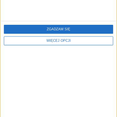
książki na sierpień
ZGADZAM SIĘ
WIĘCEJ OPCJI
Dobierz narzędzia
Najlepszy moment.
Najciekawsze książki dla
przedsiębiorców
Najlepsze książki dla
przedsiębiorców.
Kwiecień 2021