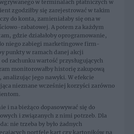
 wgrywanego w terminalach płatniczych w
lient zgodziłby się zarejestrować w takim
czy do konta, zamieniałaby się ona w
nościowo-rabatowej. A potem za każdym
 tam, gdzie działałoby oprogramowanie,
do niego zabiegi marketingowe firm-
by punkty w ramach danej akcji
y od rachunku wartość przysługujących
ogram monitorowałby historię zakupową
, analizując jego nawyki. W efekcie
ająca nieznane wcześniej korzyści zarówno
ientom.
e i na bieżąco dopasowywać się do
wych i związanych z nimi potrzeb. Dla
da: nie trzeba by było żadnych
ecających portfele kart czy kartoników na