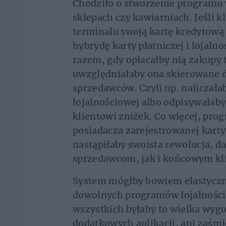
Chodziło o stworzenie programu
sklepach czy kawiarniach. Jeśli k
terminalu swoją kartę kredytową 
hybrydę karty płatniczej i lojal
razem, gdy opłacałby nią zakupy
uwzględniałaby ona skierowane 
sprzedawców. Czyli np. naliczała
lojalnościowej albo odpisywałab
klientowi zniżek. Co więcej, pr
posiadacza zarejestrowanej karty
nastąpiłaby swoista rewolucja, d
sprzedawcom, jak i końcowym kl
System mógłby bowiem elastyczni
dowolnych programów lojalnościo
wszystkich byłaby to wielka wygo
dodatkowych aplikacji, ani zaśmi