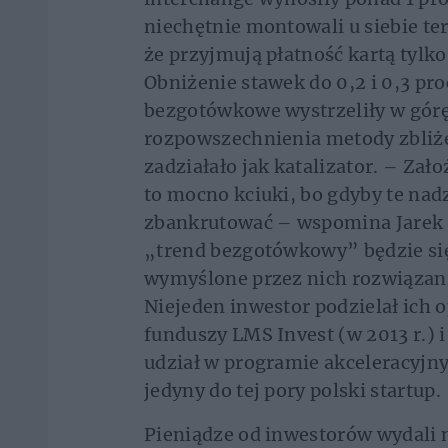
niechętnie montowali u siebie ter
że przyjmują płatność kartą tylko
Obniżenie stawek do 0,2 i 0,3 proc
bezgotówkowe wystrzeliły w górę,
rozpowszechnienia metody zbliże
zadziałało jak katalizator. – Zało
to mocno kciuki, bo gdyby te nadz
zbankrutować – wspomina Jarek S
„trend bezgotówkowy” będzie się 
wymyślone przez nich rozwiązan
Niejeden inwestor podzielał ich o
funduszy LMS Invest (w 2013 r.) i
udział w programie akceleracyjny
jedyny do tej pory polski startup.
Pieniądze od inwestorów wydali n