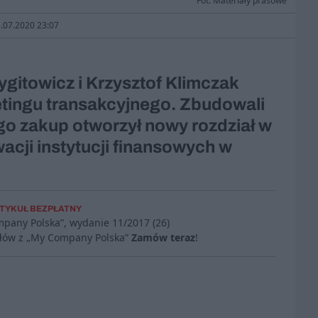
Fot. Materiały prasowe
1.07.2020 23:07
gitowicz i Krzysztof Klimczak
tingu transakcyjnego. Zbudowali
go zakup otworzył nowy rozdział w
wacji instytucji finansowych w
TYKUŁ BEZPŁATNY
mpany Polska”, wydanie
11/2017 (26)
ułów z „My Company Polska”
Zamów teraz
!