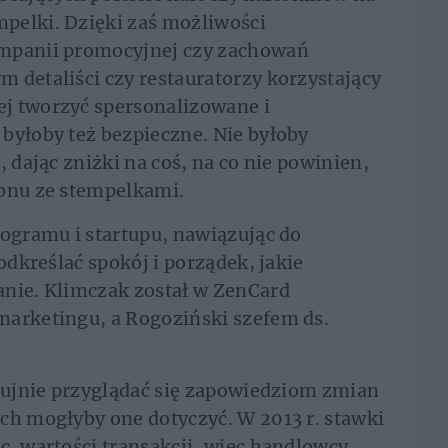
pelki. Dzięki zaś możliwości
ampanii promocyjnej czy zachowań
 detaliści czy restauratorzy korzystający
j tworzyć spersonalizowane i
byłoby też bezpieczne. Nie byłoby
, dając zniżki na coś, na co nie powinien,
ponu ze stempelkami.
rogramu i startupu, nawiązując do
odkreślać spokój i porządek, jakie
anie. Klimczak został w ZenCard
marketingu, a Rogoziński szefem ds.
czujnie przyglądać się zapowiedziom zmian
ch mogłyby one dotyczyć. W 2013 r. stawki
c. wartości transakcji, więc handlowcy