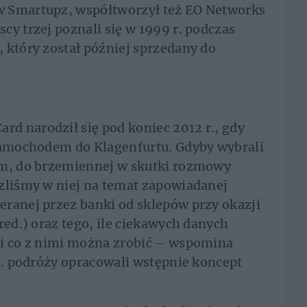
w Smartupz, współtworzył też EO Networks
cy trzej poznali się w 1999 r. podczas
 który został później sprzedany do
d narodził się pod koniec 2012 r., gdy
 samochodem do Klagenfurtu. Gdyby wybrali
em, do brzemiennej w skutki rozmowy
zliśmy w niej na temat zapowiadanej
eranej przez banki od sklepów przy okazji
red.) oraz tego, ile ciekawych danych
 i co z nimi można zrobić – wspomina
dz. podróży opracowali wstępnie koncept