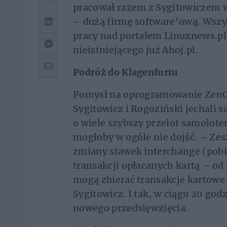
pracował razem z Sygitowiczem 
– dużą firmę software’ową. Wszys
pracy nad portalem Linuxnews.pl,
nieistniejącego już Ahoj.pl.
Podróż do Klagenfurtu
Pomysł na oprogramowanie ZenCar
Sygitowicz i Rogoziński jechali
o wiele szybszy przelot samolot
mogłoby w ogóle nie dojść. – Zes
zmiany stawek interchange (pobi
transakcji opłacanych kartą – od 
mogą zbierać transakcje kartowe
Sygitowicz. I tak, w ciągu 20 go
nowego przedsięwzięcia.