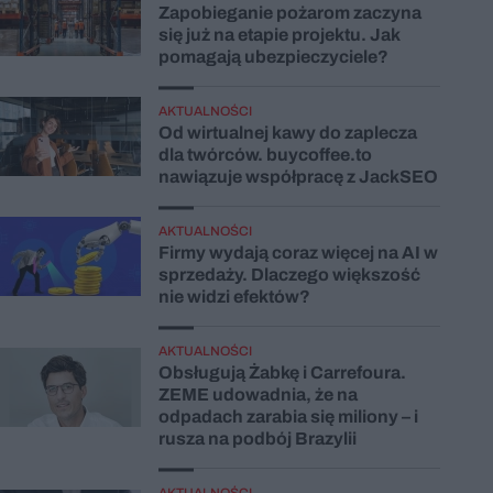
Zapobieganie pożarom zaczyna
się już na etapie projektu. Jak
pomagają ubezpieczyciele?
AKTUALNOŚCI
Od wirtualnej kawy do zaplecza
dla twórców. buycoffee.to
nawiązuje współpracę z JackSEO
AKTUALNOŚCI
Firmy wydają coraz więcej na AI w
sprzedaży. Dlaczego większość
nie widzi efektów?
AKTUALNOŚCI
Obsługują Żabkę i Carrefoura.
ZEME udowadnia, że na
odpadach zarabia się miliony – i
rusza na podbój Brazylii
AKTUALNOŚCI