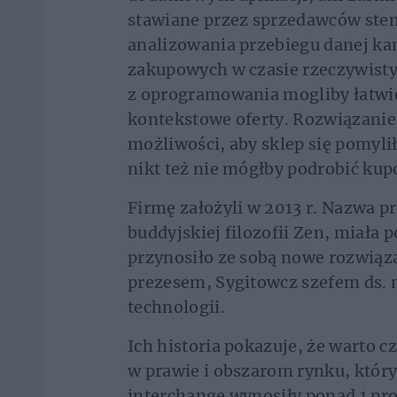
stawiane przez sprzedawców stem
analizowania przebiegu danej k
zakupowych w czasie rzeczywistym
z oprogramowania mogliby łatwie
kontekstowe oferty. Rozwiązanie 
możliwości, aby sklep się pomylił
nikt też nie mógłby podrobić ku
Firmę założyli w 2013 r. Nazwa p
buddyjskiej filozofii Zen, miała p
przynosiło ze sobą nowe rozwiąz
prezesem, Sygitowcz szefem ds. 
technologii.
Ich historia pokazuje, że warto 
w prawie i obszarom rynku, który
interchange wynosiły ponad 1 pro