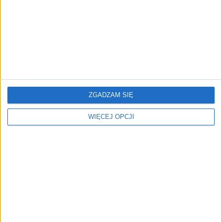
do nowych przepisów o
przepisach
ochronie sygnalistów - 3
gospodarczych. Grudzień
podstawowe błędy
2021
organizacji
ZGADZAM SIĘ
Jak przygotować działy
WIĘCEJ OPCJI
Nieprawidłowości w
HR do nowych wymagań
firmach – przedsiębiorcy
dyrektywy o
zwlekają z
sygnalistach?
dostosowaniem
procesów i kanałów
komunikacji
NAJNOWSZE