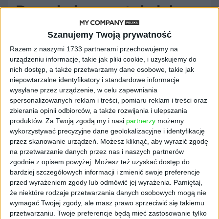
Dmuchający w gwizdek
Szanujemy Twoją prywatność
Po angielsku ktoś taki jest określany jako
whistleblower, a więc „człowiek dmuchający
Razem z naszymi 1733 partnerami przechowujemy na
w gwizdek”. Skąd się wzięło to określenie?
urządzeniu informacje, takie jak pliki cookie, i uzyskujemy do
nich dostęp, a także przetwarzamy dane osobowe, takie jak
Wymyślił je w 1971 r. amerykański aktywista,
niepowtarzalne identyfikatory i standardowe informacje
twórca ruchu konsumenckiego, a potem
wysyłane przez urządzenie, w celu zapewniania
polityk Ralph Nader. Stał się on popularny po
spersonalizowanych reklam i treści, pomiaru reklam i treści oraz
opublikowaniu...
zbierania opinii odbiorców, a także rozwijania i ulepszania
produktów.
Za Twoją zgodą my i nasi
partnerzy
możemy
Artykuł dostępny tylko dla prenumeratorów
wykorzystywać precyzyjne dane geolokalizacyjne i identyfikację
Masz już prenumeratę?
Zaloguj się
przez skanowanie urządzeń. Możesz kliknąć, aby wyrazić zgodę
na przetwarzanie danych przez nas i naszych partnerów
zgodnie z opisem powyżej. Możesz też uzyskać dostęp do
Kup prenumeratę cyfrową, aby
bardziej szczegółowych informacji i zmienić swoje preferencje
przed wyrażeniem zgody lub odmówić jej wyrażenia.
Pamiętaj,
mieć dostęp
że niektóre rodzaje przetwarzania danych osobowych mogą nie
wymagać Twojej zgody, ale masz prawo sprzeciwić się takiemu
do wszystkich tekstów
przetwarzaniu. Twoje preferencje będą mieć zastosowanie tylko