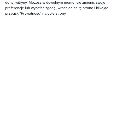
do tej witryny. Możesz w dowolnym momencie zmienić swoje
MyCompanyPolska.pl
preferencje lub wycofać zgodę, wracając na tę stronę i klikając
przycisk "Prywatność" na dole strony.
Wykup dostęp
Co otrzymasz w ramach prenumeraty
cyfrowej?
Nielimitowany dostęp do wszystkich treści
serwisu MyCompanyPolska.pl
Dostęp do treści
miesięcznika My
Company Polska
Dostęp do cyfrowych wydań miesięcznika
w aplikacji mobilnej (iOs, Android)
Dostęp do archiwalnych treści
My
Company Polska
Dowiedz się więcej o subskrybcji