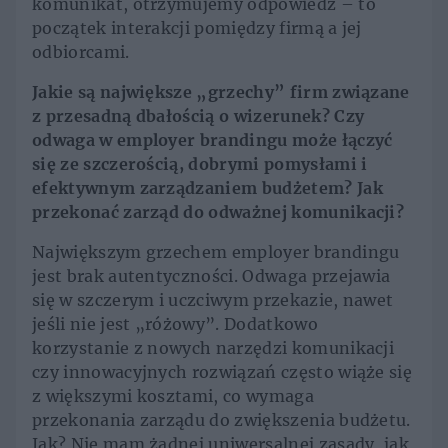
komunikat, otrzymujemy odpowiedź – to
początek interakcji pomiędzy firmą a jej
odbiorcami.
Jakie są największe „grzechy” firm związane
z przesadną dbałością o wizerunek? Czy
odwaga w employer brandingu może łączyć
się ze szczerością, dobrymi pomysłami i
efektywnym zarządzaniem budżetem? Jak
przekonać zarząd do odważnej komunikacji?
Największym grzechem employer brandingu
jest brak autentyczności. Odwaga przejawia
się w szczerym i uczciwym przekazie, nawet
jeśli nie jest „różowy”. Dodatkowo
korzystanie z nowych narzędzi komunikacji
czy innowacyjnych rozwiązań często wiąże się
z większymi kosztami, co wymaga
przekonania zarządu do zwiększenia budżetu.
Jak? Nie mam żadnej uniwersalnej zasady, jak