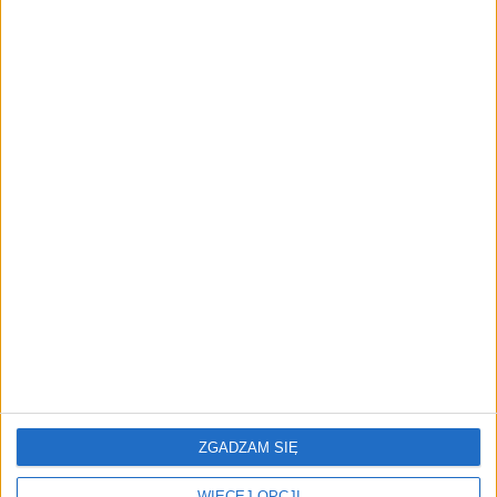
ZOBACZ RÓWNIEŻ
Polacy zadowoleni z
REVERSE 3.0. Mentoring,
pracy? Stosunkowo
który zmienia zasady gry
często polecają ją
znajomym
ZGADZAM SIĘ
WIĘCEJ OPCJI