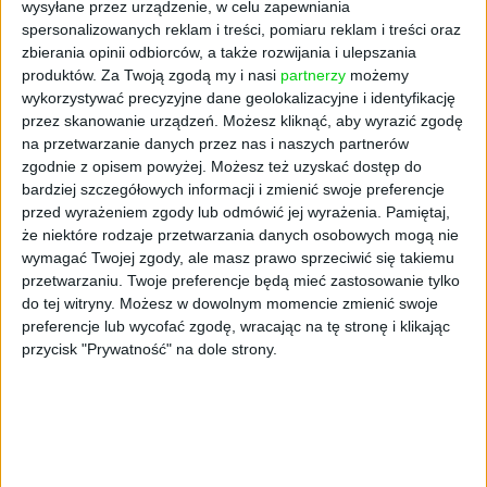
wysyłane przez urządzenie, w celu zapewniania
warto szukać idei i koncepcji, która będzie
spersonalizowanych reklam i treści, pomiaru reklam i treści oraz
przyciągać uwagę i jednocześnie oddawać
zbierania opinii odbiorców, a także rozwijania i ulepszania
ducha firmy. Fundamentem komunikacji,
produktów.
Za Twoją zgodą my i nasi
partnerzy
możemy
która ma przyciągać uwagę, jest tożsamość
wykorzystywać precyzyjne dane geolokalizacyjne i identyfikację
marki. Tylko wtedy można liczyć na uczciwy
przez skanowanie urządzeń. Możesz kliknąć, aby wyrazić zgodę
przekaz. Celem działań EB jest docieranie z
na przetwarzanie danych przez nas i naszych partnerów
zgodnie z opisem powyżej. Możesz też uzyskać dostęp do
komunikacją do osób, które są
bardziej szczegółowych informacji i zmienić swoje preferencje
zainteresowane naszą kulturą organizacyjną i
przed wyrażeniem zgody lub odmówić jej wyrażenia.
Pamiętaj,
sposobem działania, odpowiadającym ich
że niektóre rodzaje przetwarzania danych osobowych mogą nie
oczekiwaniom. Zdaję sobie sprawę, że oferta
wymagać Twojej zgody, ale masz prawo sprzeciwić się takiemu
naszego banku nie będzie atrakcyjna dla
przetwarzaniu. Twoje preferencje będą mieć zastosowanie tylko
wszystkich szukających pracy, ale to dobrze.
do tej witryny. Możesz w dowolnym momencie zmienić swoje
Wierzę, że skuteczne zespoły istnieją tam,
preferencje lub wycofać zgodę, wracając na tę stronę i klikając
przycisk "Prywatność" na dole strony.
gdzie kultura organizacyjna i promowane
wartości są tożsame z przekonaniami
pracowników.
Banał – to za dużo słów, a za mało treści. Jak
go unikać w komunikacji i zamiast tego