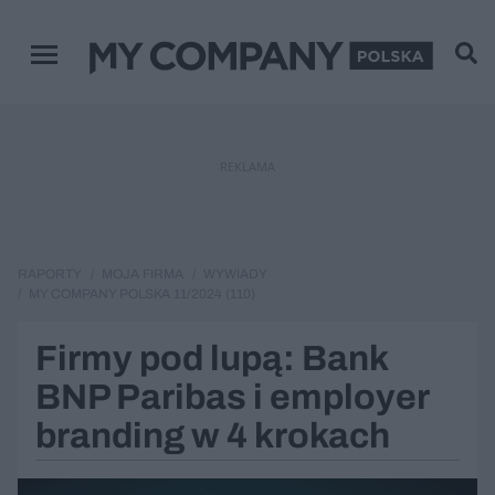
Menu główne
REKLAMA
RAPORTY
MOJA FIRMA
WYWIADY
MY COMPANY POLSKA 11/2024 (110)
Firmy pod lupą: Bank
BNP Paribas i employer
branding w 4 krokach