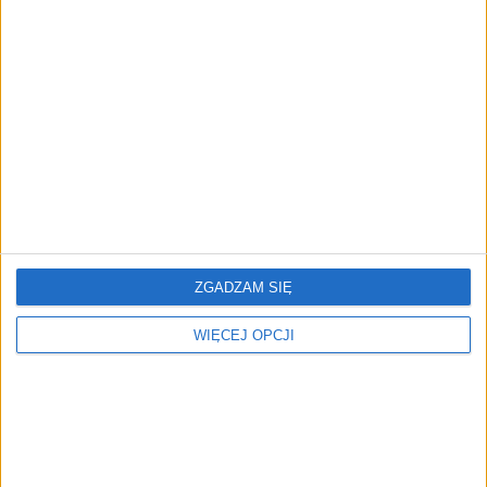
AKTUALNOŚCI
Startupowy Święty Graal
Wiktor Cyrny
31.10.2024
ZGADZAM SIĘ
WIĘCEJ OPCJI