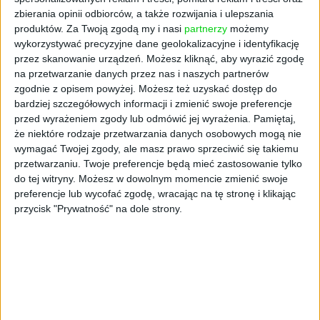
zbierania opinii odbiorców, a także rozwijania i ulepszania
produktów.
Za Twoją zgodą my i nasi
partnerzy
możemy
wykorzystywać precyzyjne dane geolokalizacyjne i identyfikację
przez skanowanie urządzeń. Możesz kliknąć, aby wyrazić zgodę
na przetwarzanie danych przez nas i naszych partnerów
zgodnie z opisem powyżej. Możesz też uzyskać dostęp do
FAJRANT
bardziej szczegółowych informacji i zmienić swoje preferencje
Babcie z ferajny
przed wyrażeniem zgody lub odmówić jej wyrażenia.
Pamiętaj,
że niektóre rodzaje przetwarzania danych osobowych mogą nie
Maciej Łuczak
29.09.2025
wymagać Twojej zgody, ale masz prawo sprzeciwić się takiemu
przetwarzaniu. Twoje preferencje będą mieć zastosowanie tylko
do tej witryny. Możesz w dowolnym momencie zmienić swoje
preferencje lub wycofać zgodę, wracając na tę stronę i klikając
przycisk "Prywatność" na dole strony.