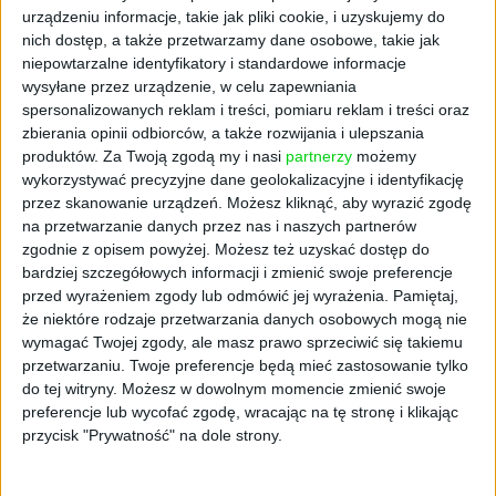
urządzeniu informacje, takie jak pliki cookie, i uzyskujemy do
niezależnie od tego, czy zdecydujemy się na
nich dostęp, a także przetwarzamy dane osobowe, takie jak
wariant z wołowiną, wołowiną i bekonem czy
niepowtarzalne identyfikatory i standardowe informacje
z Plant Beef – znajdziemy również smażony
wysyłane przez urządzenie, w celu zapewniania
ser mozzarella, ser cheddar, czerwoną cebulę,
spersonalizowanych reklam i treści, pomiaru reklam i treści oraz
sałatę i sos kreolski, wszystko zamknięte w
zbierania opinii odbiorców, a także rozwijania i ulepszania
autorskiej bułce MAX, Frisco.
produktów.
Za Twoją zgodą my i nasi
partnerzy
możemy
wykorzystywać precyzyjne dane geolokalizacyjne i identyfikację
przez skanowanie urządzeń. Możesz kliknąć, aby wyrazić zgodę
na przetwarzanie danych przez nas i naszych partnerów
zgodnie z opisem powyżej. Możesz też uzyskać dostęp do
bardziej szczegółowych informacji i zmienić swoje preferencje
przed wyrażeniem zgody lub odmówić jej wyrażenia.
Pamiętaj,
że niektóre rodzaje przetwarzania danych osobowych mogą nie
wymagać Twojej zgody, ale masz prawo sprzeciwić się takiemu
przetwarzaniu. Twoje preferencje będą mieć zastosowanie tylko
do tej witryny. Możesz w dowolnym momencie zmienić swoje
preferencje lub wycofać zgodę, wracając na tę stronę i klikając
przycisk "Prywatność" na dole strony.