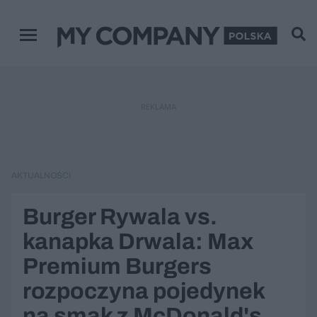
Menu główne
REKLAMA
AKTUALNOŚCI
Burger Rywala vs.
kanapka Drwala: Max
Premium Burgers
rozpoczyna pojedynek
na smak z McDonald's