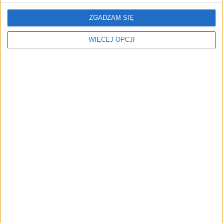
Najnowsze informacje ze
Polak został
świata biznesu. Listopad
wiceprezesem
ZGADZAM SIĘ
2022
McDonald's. Adam
Pieńkowski przenosi się
WIĘCEJ OPCJI
do centrali firmy w
Chicago
Najważniejsze informacje
TOP 21. Najchętniej
ze świata biznesu.
czytane teksty 2021 roku
Kwiecień 2022
[ZESTAWIENIE]