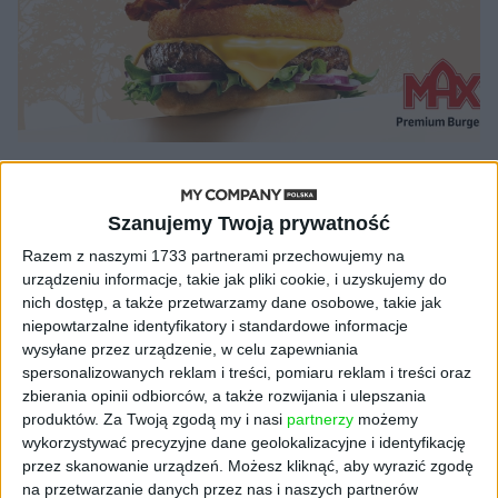
AKTUALNOŚCI
Burger Rywala vs. kanapka Drwala:
Szanujemy Twoją prywatność
Max Premium Burgers rozpoczyna
Razem z naszymi 1733 partnerami przechowujemy na
pojedynek na smak z McDonald's
urządzeniu informacje, takie jak pliki cookie, i uzyskujemy do
Igor Blukowski (oprac.)
15.11.2023
nich dostęp, a także przetwarzamy dane osobowe, takie jak
niepowtarzalne identyfikatory i standardowe informacje
wysyłane przez urządzenie, w celu zapewniania
spersonalizowanych reklam i treści, pomiaru reklam i treści oraz
zbierania opinii odbiorców, a także rozwijania i ulepszania
NAJNOWSZE
produktów.
Za Twoją zgodą my i nasi
partnerzy
możemy
wykorzystywać precyzyjne dane geolokalizacyjne i identyfikację
przez skanowanie urządzeń. Możesz kliknąć, aby wyrazić zgodę
AKTUALNOŚCI
na przetwarzanie danych przez nas i naszych partnerów
AI stworzyła wirusy, które nie