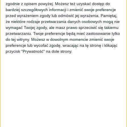
zgodnie z opisem powyżej. Możesz też uzyskać dostęp do
istnieją w naturze. 16 z nich zaczęło
bardziej szczegółowych informacji i zmienić swoje preferencje
się namnażać
przed wyrażeniem zgody lub odmówić jej wyrażenia.
Pamiętaj,
że niektóre rodzaje przetwarzania danych osobowych mogą nie
AKTUALNOŚCI
wymagać Twojej zgody, ale masz prawo sprzeciwić się takiemu
ByteDance idzie po AI numer
przetwarzaniu. Twoje preferencje będą mieć zastosowanie tylko
jeden. Właściciel TikToka trenuje
do tej witryny. Możesz w dowolnym momencie zmienić swoje
model o nawet 10 bln parametrów
preferencje lub wycofać zgodę, wracając na tę stronę i klikając
przycisk "Prywatność" na dole strony.
AKTUALNOŚCI
„Nie rób tego!”. Co dziesiąty polski
przedsiębiorca szczerze odradza
pójście na swoje
AKTUALNOŚCI
Klaavi, czyli wyjątkowa klawiatura
ekranowa. Nowy projekt byłego
wiceministra
STARTUPY
Od pomysłu do gotowej strony