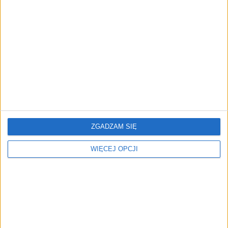
Prawie 62 mld zł na inwestycje
przedsiębiorstw z leasingiem
NOWE TECHNOLOGIE
Rynek aplikacji fitness zapomniał o
trenerach. Polski startup
TrainMaster.pro buduje dla nich
cyfrowe zaplecze do prowadzenia
biznesu
ZGADZAM SIĘ
WIĘCEJ OPCJI
REKLAMA