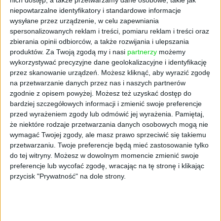
nich dostęp, a także przetwarzamy dane osobowe, takie jak
zgłaszanym dotychczas zastrzeżeniom,
niepowtarzalne identyfikatory i standardowe informacje
niemniej zawierają wiele niejasnych
wysyłane przez urządzenie, w celu zapewniania
sformułowań, przez co nadal mogą
spersonalizowanych reklam i treści, pomiaru reklam i treści oraz
wywoływać wątpliwości interpretacyjne –
zbierania opinii odbiorców, a także rozwijania i ulepszania
komentuje Wioletta Żukowska-Czaplicka,
produktów.
Za Twoją zgodą my i nasi
partnerzy
możemy
ekspertka Pracodawców RP ds. regulacji.
wykorzystywać precyzyjne dane geolokalizacyjne i identyfikację
przez skanowanie urządzeń. Możesz kliknąć, aby wyrazić zgodę
Projekt zakłada wyodrębnienie pracodawców
na przetwarzanie danych przez nas i naszych partnerów
jako oddzielnej grupy podmiotów
zgodnie z opisem powyżej. Możesz też uzyskać dostęp do
bardziej szczegółowych informacji i zmienić swoje preferencje
uprawnionych do skorzystania z przestoju
przed wyrażeniem zgody lub odmówić jej wyrażenia.
Pamiętaj,
ekonomicznego i obniżonego wymiaru czasu
że niektóre rodzaje przetwarzania danych osobowych mogą nie
pracy (ale bez dofinansowania z FGŚP).
wymagać Twojej zgody, ale masz prawo sprzeciwić się takiemu
Rozwiązania te będą miały charakter czasowy,
przetwarzaniu. Twoje preferencje będą mieć zastosowanie tylko
a do ich wprowadzenia będzie konieczne
do tej witryny. Możesz w dowolnym momencie zmienić swoje
zawarcie porozumienia ze związkami
preferencje lub wycofać zgodę, wracając na tę stronę i klikając
zawodowymi, a w razie ich braku – z
przycisk "Prywatność" na dole strony.
przedstawicielem pracowników. Warunkiem
jest spadek przychodów ze sprzedaży towarów
lub usług w następstwie wystąpienia COVID-