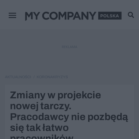
Menu główne
REKLAMA
AKTUALNOŚCI
KORONAKRYZYS
Zmiany w projekcie
nowej tarczy.
Pracodawcy nie pozbędą
się tak łatwo
pracowników