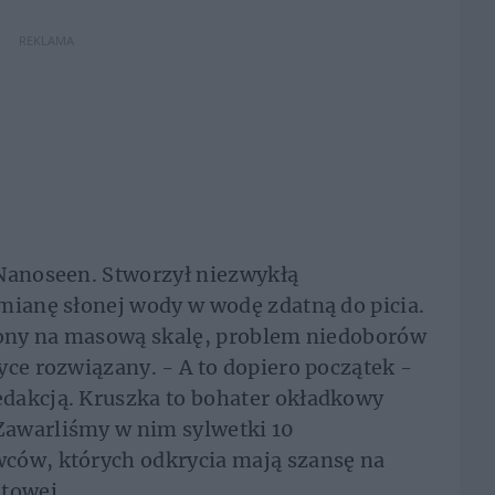
REKLAMA
 Nanoseen. Stworzył niezwykłą
mianę słonej wody w wodę zdatną do picia.
ożony na masową skalę, problem niedoborów
yce rozwiązany. - A to dopiero początek -
dakcją. Kruszka to bohater okładkowy
Zawarliśmy w nim sylwetki 10
ców, których odkrycia mają szansę na
atowej.