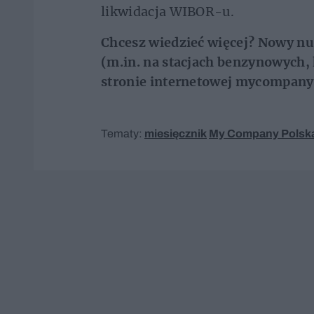
likwidacja WIBOR-u.
Chcesz wiedzieć więcej? Nowy n
(m.in. na stacjach benzynowych, 
stronie internetowej mycompanyp
Tematy:
miesięcznik
My Company Polsk