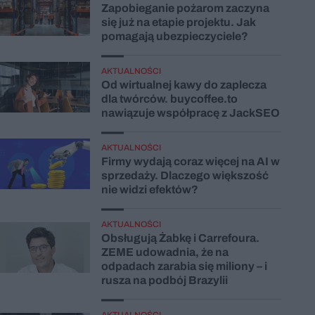
Zapobieganie pożarom zaczyna
się już na etapie projektu. Jak
pomagają ubezpieczyciele?
AKTUALNOŚCI
Od wirtualnej kawy do zaplecza
dla twórców. buycoffee.to
nawiązuje współpracę z JackSEO
AKTUALNOŚCI
Firmy wydają coraz więcej na AI w
sprzedaży. Dlaczego większość
nie widzi efektów?
AKTUALNOŚCI
Obsługują Żabkę i Carrefoura.
ZEME udowadnia, że na
odpadach zarabia się miliony – i
rusza na podbój Brazylii
AKTUALNOŚCI