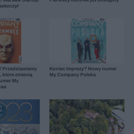
askoczył
! Przedstawiamy
Koniec imprezy? Nowy numer
, które zmienią
My Company Polska
numer My
kaa