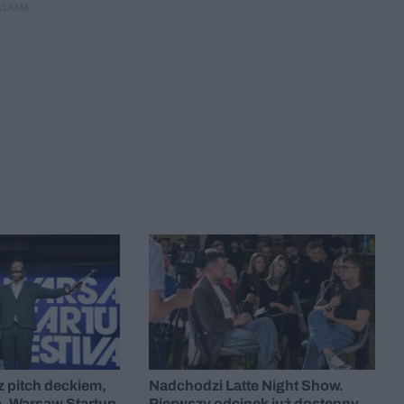
KLAMA
 z pitch deckiem,
Nadchodzi Latte Night Show.
a. Warsaw Startup
Pierwszy odcinek już dostępny