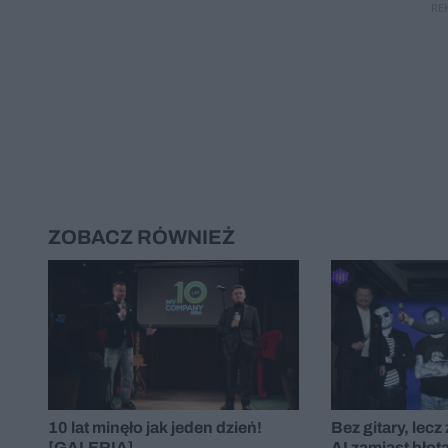
RE
ZOBACZ RÓWNIEŻ
10 lat minęło jak jeden dzień!
Bez gitary, lecz
[GALERIA]
AI zamiast błot