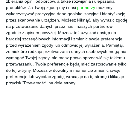
zbierania opinii odbiorców, a także rozwijania i ulepszania
Koszykówki. Podpisanie umowy z tak
produktów.
Za Twoją zgodą my i nasi
partnerzy
możemy
renomowanym światowym brandem to dowód
wykorzystywać precyzyjne dane geolokalizacyjne i identyfikację
tego, jak rozwija się nasza dyscyplina w całym
przez skanowanie urządzeń. Możesz kliknąć, aby wyrazić zgodę
kraju. adidas od wielu lat kojarzy się kibicom
na przetwarzanie danych przez nas i naszych partnerów
koszykówki w najlepszy sposób i cieszymy się,
zgodnie z opisem powyżej. Możesz też uzyskać dostęp do
że będziemy teraz wspólnie dbać o wyjątkowe
bardziej szczegółowych informacji i zmienić swoje preferencje
przed wyrażeniem zgody lub odmówić jej wyrażenia.
Pamiętaj,
wspomnienia fanów i razem pracować nad tak
że niektóre rodzaje przetwarzania danych osobowych mogą nie
ważnymi projektami jak np. zbliżające się
wymagać Twojej zgody, ale masz prawo sprzeciwić się takiemu
Mistrzostwa Świata 3x3 w Warszawie. Ta
przetwarzaniu. Twoje preferencje będą mieć zastosowanie tylko
strategiczna współpraca to świetna
do tej witryny. Możesz w dowolnym momencie zmienić swoje
informacja dla wszystkich kibiców, którzy
preferencje lub wycofać zgodę, wracając na tę stronę i klikając
mogą spodziewać się nie tylko najwyższej
przycisk "Prywatność" na dole strony.
jakości szeroko dostępnych ubrań i
akcesoriów KoszKadry, ale też promocji
koszykówki na najwyższym poziomie poprzez
wspólnie planowane kampanie - mówi
Grzegorz Bachański, Prezes Zarządu Polskiego
Związku Koszykówki.