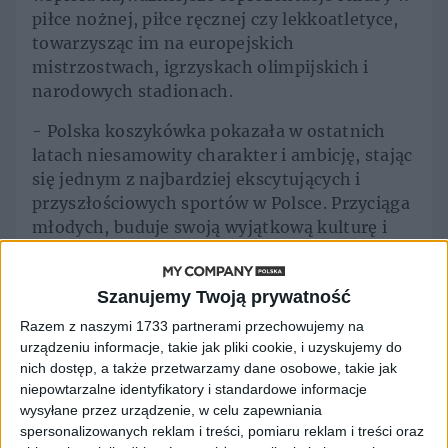
piłce nożnej, piłce ręcznej czy lekkoatletyce,
towarzysząc im na europejskich
mistrzostwach, igrzyskach olimpijskich i
narodowych stadionach.
- Polska koszykówka pokazała w ostatnich
latach niesamowity charakter i ambicję, stając
się jednym z najbardziej ekscytujących i
przyszłościowych sportów w Polsce. Przyciąga
młodych, buduje swoją wyjątkową kulturę i
inspiruje do działania. Chcemy być blisko tej
energii, wspierać reprezentację w drodze na
Szanujemy Twoją prywatność
najważniejsze turnieje i jednocześnie
umożliwiać kibicom zakładanie tych samych
Razem z naszymi 1733 partnerami przechowujemy na
barw, które noszą ich idole - mówi Marina
urządzeniu informacje, takie jak pliki cookie, i uzyskujemy do
nich dostęp, a także przetwarzamy dane osobowe, takie jak
Moguš, GM Central Europe w adidas
niepowtarzalne identyfikatory i standardowe informacje
- Współpraca z marką adidas otwiera zupełnie
wysyłane przez urządzenie, w celu zapewniania
spersonalizowanych reklam i treści, pomiaru reklam i treści oraz
nowy rozdział dla Polskiego Związku