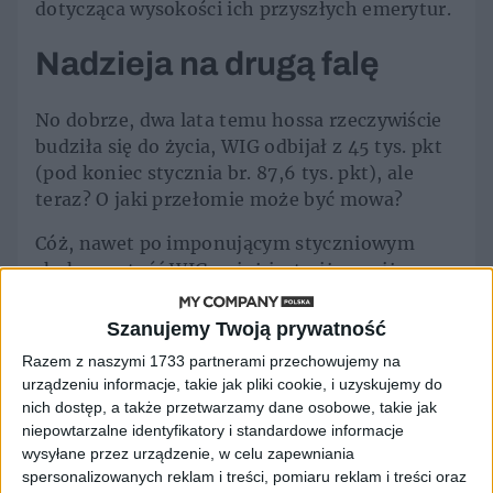
dotycząca wysokości ich przyszłych emerytur.
Nadzieja na drugą falę
No dobrze, dwa lata temu hossa rzeczywiście
budziła się do życia, WIG odbijał z 45 tys. pkt
(pod koniec stycznia br. 87,6 tys. pkt), ale
teraz? O jaki przełomie może być mowa?
Cóż, nawet po imponującym styczniowym
skoku wartość WIG wciąż jest niższa niż
w maju, czerwcu i lipcu ubiegłego roku, kiedy
hossa się zatrzymała, a w kolejnych
Szanujemy Twoją prywatność
miesiącach zjechała po poręczy o dobrych 15
Razem z naszymi 1733 partnerami przechowujemy na
proc. Innymi słowy hossa zanotowała
urządzeniu informacje, takie jak pliki cookie, i uzyskujemy do
siedmiomiesięczny przystanek, w trakcie
nich dostęp, a także przetwarzamy dane osobowe, takie jak
którego niewiele się na rynku działo,
niepowtarzalne identyfikatory i standardowe informacje
a inwestorzy mieli pełne prawo poczuć
wysyłane przez urządzenie, w celu zapewniania
spersonalizowanych reklam i treści, pomiaru reklam i treści oraz
zmęczenie i zniechęcenie do nieruchomej