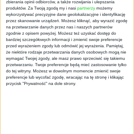
zbierania opinii odbiorców, a także rozwijania i ulepszania
giełdy (w skali całego 2024 r. WIG zyskał tylko
produktów.
Za Twoją zgodą my i nasi
partnerzy
możemy
1,4 proc.). Wielu z nich przeniosło pieniądze
wykorzystywać precyzyjne dane geolokalizacyjne i identyfikację
na rynki, szczególnie do USA. Giełdy
przez skanowanie urządzeń. Możesz kliknąć, aby wyrazić zgodę
nowojorskie pędziły niesione nadziejami na
na przetwarzanie danych przez nas i naszych partnerów
hossę napędzaną nową technologią sztucznej
zgodnie z opisem powyżej. Możesz też uzyskać dostęp do
inteligencji i inwestorzy z całego świata
bardziej szczegółowych informacji i zmienić swoje preferencje
przed wyrażeniem zgody lub odmówić jej wyrażenia.
Pamiętaj,
kupowali amerykańskie akcje kosztem
że niektóre rodzaje przetwarzania danych osobowych mogą nie
rodzimych przedsiębiorstw. Amerykański
wymagać Twojej zgody, ale masz prawo sprzeciwić się takiemu
indeks S&P wzrósł w ub.r. o ponad 23 proc.
przetwarzaniu. Twoje preferencje będą mieć zastosowanie tylko
do tej witryny. Możesz w dowolnym momencie zmienić swoje
Jednak początek tego roku wygląda zupełnie
preferencje lub wycofać zgodę, wracając na tę stronę i klikając
inaczej. Amerykańskie akcje już nie błyszczą,
przycisk "Prywatność" na dole strony.
S&P zyskał w styczniu 2,7 proc. Chiński,
szerzej nieznany do tej pory startup
uruchomił własną aplikację AI, której
powstanie miało kosztować ułamek tego, co
amerykańskie wersje sztucznej inteligencji, co
zagraża notowaniom akcji amerykańskich
potentatów. Do tego Donald Trump podjął