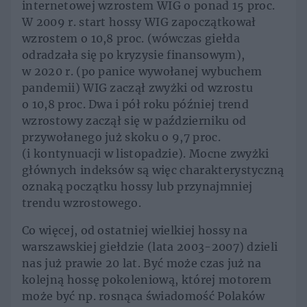
internetowej wzrostem WIG o ponad 15 proc.
W 2009 r. start hossy WIG zapoczątkował
wzrostem o 10,8 proc. (wówczas giełda
odradzała się po kryzysie finansowym),
w 2020 r. (po panice wywołanej wybuchem
pandemii) WIG zaczął zwyżki od wzrostu
o 10,8 proc. Dwa i pół roku później trend
wzrostowy zaczął się w październiku od
przywołanego już skoku o 9,7 proc.
(i kontynuacji w listopadzie). Mocne zwyżki
głównych indeksów są więc charakterystyczną
oznaką początku hossy lub przynajmniej
trendu wzrostowego.
Co więcej, od ostatniej wielkiej hossy na
warszawskiej giełdzie (lata 2003-2007) dzieli
nas już prawie 20 lat. Być może czas już na
kolejną hossę pokoleniową, której motorem
może być np. rosnąca świadomość Polaków