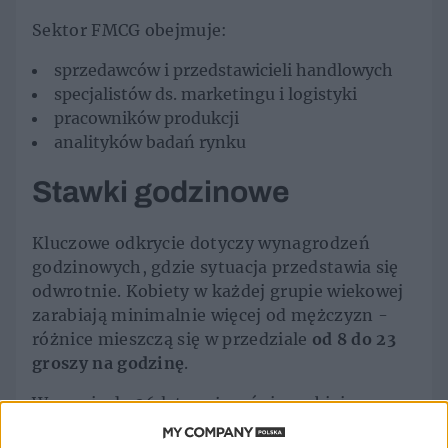
Sektor FMCG obejmuje:
sprzedawców i przedstawicieli handlowych
specjalistów ds. marketingu i logistyki
pracowników produkcji
analityków badań rynku
Stawki godzinowe
Kluczowe odkrycie dotyczy wynagrodzeń
godzinowych, gdzie sytuacja przedstawia się
odwrotnie. Kobiety w każdej grupie wiekowej
zarabiają minimalnie więcej od mężczyzn -
różnice mieszczą się w przedziale
od 8 do 23
groszy na godzinę
.
W grupie do 26 lat mężczyźni zarabiają
średnio 23,43 zł za godzinę, a kobiety 23,51 zł.