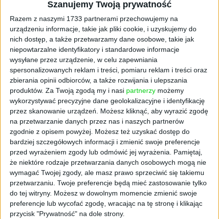
W przedziale 27-30 lat różnica to 23 grosze,
Szanujemy Twoją prywatność
natomiast powyżej 30 roku życia - 20 groszy
Razem z naszymi 1733 partnerami przechowujemy na
za godzinę na korzyść kobiet.
urządzeniu informacje, takie jak pliki cookie, i uzyskujemy do
nich dostęp, a także przetwarzamy dane osobowe, takie jak
Różnice w miesięcznych wynagrodzeniach
niepowtarzalne identyfikatory i standardowe informacje
wynikają z czynników organizacyjnych, a nie
wysyłane przez urządzenie, w celu zapewniania
dyskryminacji płacowej. Iwona Wieczyńska,
spersonalizowanych reklam i treści, pomiaru reklam i treści oraz
dyrektor regionu w Grupie Progres, wyjaśnia:
zbierania opinii odbiorców, a także rozwijania i ulepszania
produktów.
Za Twoją zgodą my i nasi
partnerzy
możemy
— Panowie częściej pracują w systemach z
wykorzystywać precyzyjne dane geolokalizacyjne i identyfikację
większą ilością godzin nadliczbowych, co
przez skanowanie urządzeń. Możesz kliknąć, aby wyrazić zgodę
na przetwarzanie danych przez nas i naszych partnerów
przekłada się na wyższe miesięczne zarobki.
zgodnie z opisem powyżej. Możesz też uzyskać dostęp do
Brak mężczyzn na stanowiskach
bardziej szczegółowych informacji i zmienić swoje preferencje
podstawowych w sektorze FMCG sprawia, że
przed wyrażeniem zgody lub odmówić jej wyrażenia.
Pamiętaj,
są szczególnie pożądani i częściej
że niektóre rodzaje przetwarzania danych osobowych mogą nie
przepracowują większą liczbę godzin.
wymagać Twojej zgody, ale masz prawo sprzeciwić się takiemu
przetwarzaniu. Twoje preferencje będą mieć zastosowanie tylko
Nowe przepisy wspierają
do tej witryny. Możesz w dowolnym momencie zmienić swoje
preferencje lub wycofać zgodę, wracając na tę stronę i klikając
równość płac
przycisk "Prywatność" na dole strony.