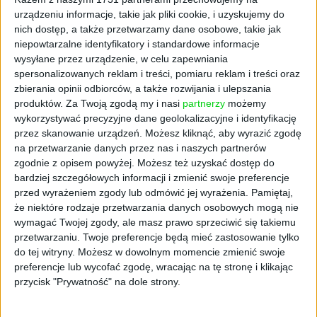
programie Festiwalu nie mogło zabraknąć
urządzeniu informacje, takie jak pliki cookie, i uzyskujemy do
nich dostęp, a także przetwarzamy dane osobowe, takie jak
Biegów Górskich. Na 11 kilometrowej trasie
niepowtarzalne identyfikatory i standardowe informacje
zawodnicy wystartowali o godzinie 8.32. No
wysyłane przez urządzenie, w celu zapewniania
ale jakby trudna trasa nie była urokliwe
spersonalizowanych reklam i treści, pomiaru reklam i treści oraz
widoki Beskidu Niskiego na pewno dodawali
zbierania opinii odbiorców, a także rozwijania i ulepszania
biegaczom sił!
produktów.
Za Twoją zgodą my i nasi
partnerzy
możemy
wykorzystywać precyzyjne dane geolokalizacyjne i identyfikację
Natomiast podczas Festiwalu Smaków
przez skanowanie urządzeń. Możesz kliknąć, aby wyrazić zgodę
Sądecczyzny Jury pod przewodnictwem
na przetwarzanie danych przez nas i naszych partnerów
regionalisty Zenona Szewczyka nie miało
zgodnie z opisem powyżej. Możesz też uzyskać dostęp do
wątpliwości komu przyznać nagrodę.
bardziej szczegółowych informacji i zmienić swoje preferencje
przed wyrażeniem zgody lub odmówić jej wyrażenia.
Pamiętaj,
Mistrzem w przygotowywaniu potraw
że niektóre rodzaje przetwarzania danych osobowych mogą nie
inspirowanych ziołami zostało
wymagać Twojej zgody, ale masz prawo sprzeciwić się takiemu
Stowarzyszenie Rzemieślników, Twórców i
przetwarzaniu. Twoje preferencje będą mieć zastosowanie tylko
Producentów Ziemi Obidzkiej. Stowarzyszenie
do tej witryny. Możesz w dowolnym momencie zmienić swoje
zaserwowało dziś lepioszki z kaszą gryczaną,
preferencje lub wycofać zgodę, wracając na tę stronę i klikając
soczewicą, pestkami dyni, kaszą bulgur z
przycisk "Prywatność" na dole strony.
ziołami do smaku: oregano, bazylia, pieprz,
papryka z sosem kurkowo – kurdbankowym.