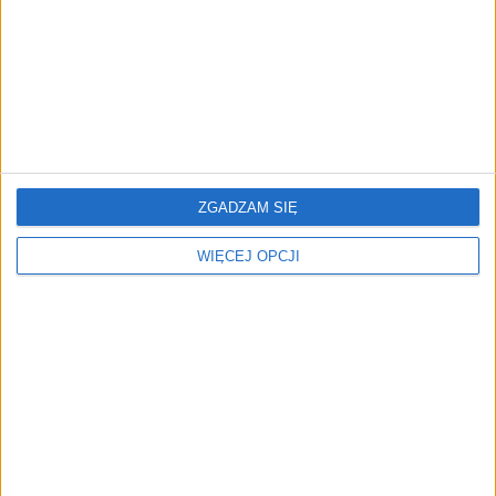
Co Polacy kupują w
Ogromne kolejki do kas w
Biedronce w środku
Biedronce. Klienci polują
nocy? Te produkty królują
na darmowe produkty
w koszykach
ZGADZAM SIĘ
WIĘCEJ OPCJI
Styczeń 2026 w handlu.
O krok od strajku w
Sprzedaż detaliczna
Biedronce? Związkowcy
rośnie wolniej, ale e-
żądają 1000 zł podwyżki
handel przyspiesza
NAJNOWSZE