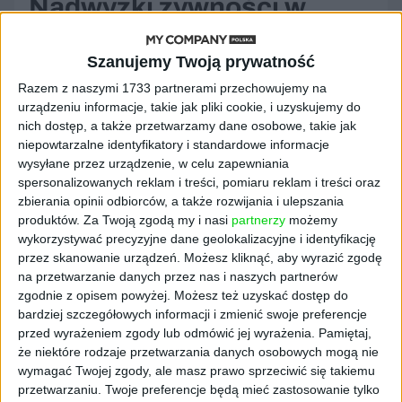
Nadwyżki żywności w
sklepie Biedronka - co
Szanujemy Twoją prywatność
dalej z jedzeniem?
Razem z naszymi 1733 partnerami przechowujemy na
urządzeniu informacje, takie jak pliki cookie, i uzyskujemy do
nich dostęp, a także przetwarzamy dane osobowe, takie jak
W przypadku wystąpienia nadwyżek w
niepowtarzalne identyfikatory i standardowe informacje
sklepach sieci
Biedronka
użytkownicy
wysyłane przez urządzenie, w celu zapewniania
aplikacji Too Good To Go będą mogli kupić
spersonalizowanych reklam i treści, pomiaru reklam i treści oraz
paczki niespodzianki za 1/3 ceny wyjściowej.
zbierania opinii odbiorców, a także rozwijania i ulepszania
W paczkach znajdą się produkty o krótkich
produktów.
Za Twoją zgodą my i nasi
partnerzy
możemy
wykorzystywać precyzyjne dane geolokalizacyjne i identyfikację
terminach ważności, np. warzywa, owoce,
przez skanowanie urządzeń. Możesz kliknąć, aby wyrazić zgodę
pieczywo, a także paczkowane: wędliny,
na przetwarzanie danych przez nas i naszych partnerów
mięsa, ryby, gotowe dania.
zgodnie z opisem powyżej. Możesz też uzyskać dostęp do
bardziej szczegółowych informacji i zmienić swoje preferencje
Ograniczenie zjawiska marnowania żywności
przed wyrażeniem zgody lub odmówić jej wyrażenia.
Pamiętaj,
jest jednym z kluczowych zobowiązań w
że niektóre rodzaje przetwarzania danych osobowych mogą nie
ramach społecznej odpowiedzialności sieci
wymagać Twojej zgody, ale masz prawo sprzeciwić się takiemu
Biedronka. Żywność z bliskim terminem
przetwarzaniu. Twoje preferencje będą mieć zastosowanie tylko