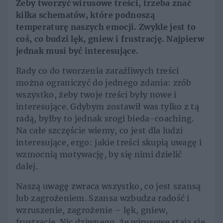
Żeby tworzyć wirusowe treści, trzeba znać
kilka schematów, które podnoszą
temperaturę naszych emocji. Zwykle jest to
coś, co budzi lęk, gniew i frustrację. Najpierw
jednak musi być interesujące.
Rady co do tworzenia zaraźliwych treści
można ograniczyć do jednego zdania: zrób
wszystko, żeby twoje treści były nowe i
interesujące. Gdybym zostawił was tylko z tą
radą, byłby to jednak srogi bieda-coaching.
Na całe szczęście wiemy, co jest dla ludzi
interesujące, ergo: jakie treści skupią uwagę i
wzmocnią motywację, by się nimi dzielić
dalej.
Naszą uwagę zwraca wszystko, co jest szansą
lub zagrożeniem. Szansa wzbudza radość i
wzruszenie, zagrożenie – lęk, gniew,
frustrację. Nic dziwnego, że wirusowe stają się