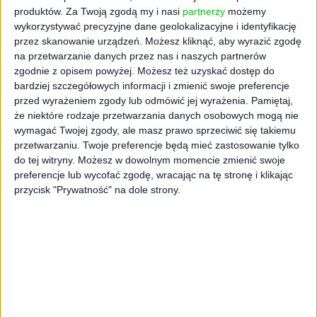
produktów.
Za Twoją zgodą my i nasi
partnerzy
możemy
Artykuł dostępny tylko dla prenumeratorów
wykorzystywać precyzyjne dane geolokalizacyjne i identyfikację
Masz już prenumeratę?
Zaloguj się
przez skanowanie urządzeń. Możesz kliknąć, aby wyrazić zgodę
na przetwarzanie danych przez nas i naszych partnerów
zgodnie z opisem powyżej. Możesz też uzyskać dostęp do
Kup prenumeratę cyfrową, aby
bardziej szczegółowych informacji i zmienić swoje preferencje
przed wyrażeniem zgody lub odmówić jej wyrażenia.
Pamiętaj,
mieć dostęp
że niektóre rodzaje przetwarzania danych osobowych mogą nie
wymagać Twojej zgody, ale masz prawo sprzeciwić się takiemu
do wszystkich tekstów
przetwarzaniu. Twoje preferencje będą mieć zastosowanie tylko
MyCompanyPolska.pl
do tej witryny. Możesz w dowolnym momencie zmienić swoje
preferencje lub wycofać zgodę, wracając na tę stronę i klikając
przycisk "Prywatność" na dole strony.
Wykup dostęp
Co otrzymasz w ramach prenumeraty
cyfrowej?
Nielimitowany dostęp do wszystkich treści
serwisu MyCompanyPolska.pl
Dostęp do treści
miesięcznika My