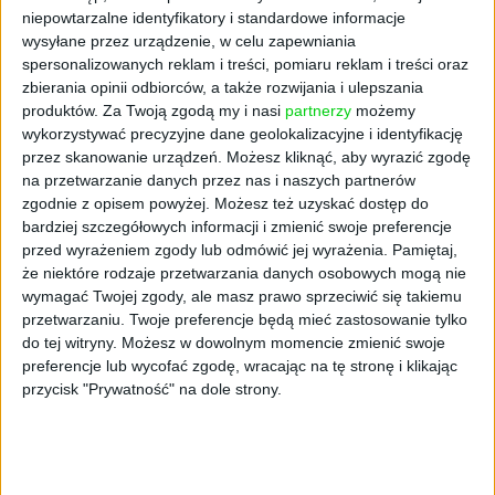
świadczeń pieniężnych przez trzech
niepowtarzalne identyfikatory i standardowe informacje
przedsiębiorców:
wysyłane przez urządzenie, w celu zapewniania
spersonalizowanych reklam i treści, pomiaru reklam i treści oraz
Fresh Logistics Polska z Robakowa (woj.
zbierania opinii odbiorców, a także rozwijania i ulepszania
wielkopolskie) – spółkę wyspecjalizowaną w
produktów.
Za Twoją zgodą my i nasi
partnerzy
możemy
wykorzystywać precyzyjne dane geolokalizacyjne i identyfikację
obsłudze logistycznej świeżych produktów.
przez skanowanie urządzeń. Możesz kliknąć, aby wyrazić zgodę
Pekaes z siedzibą w Błoniu (woj.
na przetwarzanie danych przez nas i naszych partnerów
mazowieckie) – podmiot z branży transportu,
zgodnie z opisem powyżej. Możesz też uzyskać dostęp do
spedycji i logistyki.
bardziej szczegółowych informacji i zmienić swoje preferencje
Przedsiębiorstwo Handlowe Alfa-Electro z
przed wyrażeniem zgody lub odmówić jej wyrażenia.
Pamiętaj,
Katowic – dystrybutora artykułów
że niektóre rodzaje przetwarzania danych osobowych mogą nie
elektrotechnicznych dla profesjonalistów.
wymagać Twojej zgody, ale masz prawo sprzeciwić się takiemu
przetwarzaniu. Twoje preferencje będą mieć zastosowanie tylko
Pomimo, że spółki również wygenerowały
do tej witryny. Możesz w dowolnym momencie zmienić swoje
zatory płatnicze
, nie została na nie nałożona
preferencje lub wycofać zgodę, wracając na tę stronę i klikając
przycisk "Prywatność" na dole strony.
kara pieniężna. Aktualne brzmienie przepisów
ustawy o przeciwdziałaniu nadmiernym
opóźnieniom w transakcjach handlowych
obliguje prezesa UOKiK do odstąpienia od