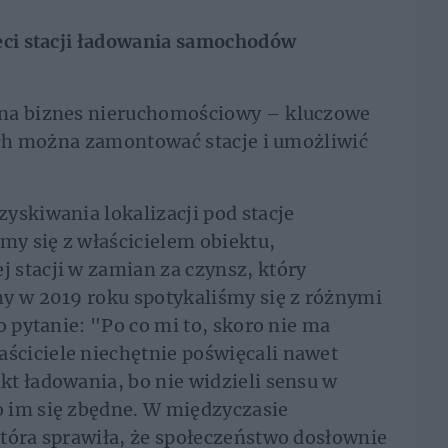
ieci stacji ładowania samochodów
ina biznes nieruchomościowy – kluczowe
rych można zamontować stacje i umożliwić
yskiwania lokalizacji pod stacje
my się z właścicielem obiektu,
 stacji w zamian za czynsz, który
my w 2019 roku spotykaliśmy się z różnymi
o pytanie: "Po co mi to, skoro nie ma
ciciele niechętnie poświęcali nawet
t ładowania, bo nie widzieli sensu w
 im się zbędne. W międzyczasie
tóra sprawiła, że społeczeństwo dosłownie