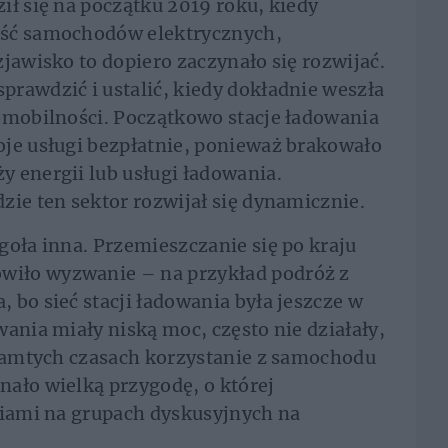
ił się na początku 2019 roku, kiedy
ość samochodów elektrycznych,
jawisko to dopiero zaczynało się rozwijać.
rawdzić i ustalić, kiedy dokładnie weszła
omobilności. Początkowo stacje ładowania
oje usługi bezpłatnie, ponieważ brakowało
 energii lub usługi ładowania.
zie ten sektor rozwijał się dynamicznie.
goła inna. Przemieszczanie się po kraju
iło wyzwanie – na przykład podróż z
 bo sieć stacji ładowania była jeszcze w
ania miały niską moc, często nie działały,
 tamtych czasach korzystanie z samochodu
ało wielką przygodę, o której
ciami na grupach dyskusyjnych na