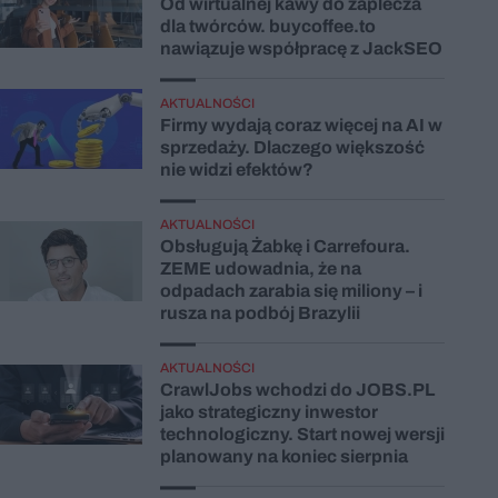
Od wirtualnej kawy do zaplecza
dla twórców. buycoffee.to
nawiązuje współpracę z JackSEO
AKTUALNOŚCI
Firmy wydają coraz więcej na AI w
sprzedaży. Dlaczego większość
nie widzi efektów?
AKTUALNOŚCI
Obsługują Żabkę i Carrefoura.
ZEME udowadnia, że na
odpadach zarabia się miliony – i
rusza na podbój Brazylii
AKTUALNOŚCI
CrawlJobs wchodzi do JOBS.PL
jako strategiczny inwestor
technologiczny. Start nowej wersji
planowany na koniec sierpnia