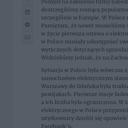
Pomysł na założenie firmy narodz
dostrzegliśmy rosnącą popularn
szczególnie w Europie. W Polsce z
Pamiętam, że nawet musieliśmy sp
w życie pierwsza ustawa o elektr
w Polsce musiały udostępniać sw
wytycznych dotyczących sprzedaży
Widzieliśmy jednak, że na Zachod
Sytuacja w Polsce była wówczas z
samochodem elektrycznym stanow
Warszawy do Gdańska była trudna,
powijakach. Pierwsze stacje ładow
a ich liczba była ograniczona. W
elektrycznego w Polsce przypomin
użytkownicy dzielili się opowieś
Facebook’u.