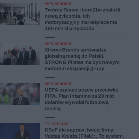
AKTUALNOŚCI
Twórcy Renee i born2be znaleźli
nową żyłę złota. Ich
motoryzacyjny marketplace ma
160 mln zł przychodu
AKTUALNOŚCI
Xtreme Brands sprowadza
globalną markę do Polski.
STRONG Pilates ma być nowym
motorem ekspansji grupy
AKTUALNOŚCI
UEFA szykuje pozew przeciwko
FIFA. Plan Infantino za 20 mld
dolarów wywołał futbolową
rebelię
TYLKO U NAS
KSeF nie naprawi twojej firmy.
Vaidas Knieža (Fitek): „To system,