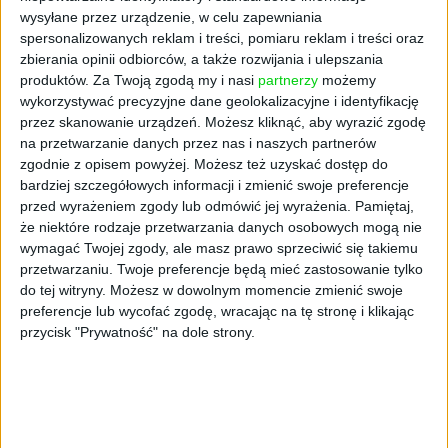
węglowodorów oraz energetyka. Segment
wysyłane przez urządzenie, w celu zapewniania
Upstream & Supply wypracował zysk EBITDA
spersonalizowanych reklam i treści, pomiaru reklam i treści oraz
na poziomie 5,3 mld zł, co oznacza wzrost o
zbierania opinii odbiorców, a także rozwijania i ulepszania
2,7 mld zł rok do roku.
produktów.
Za Twoją zgodą my i nasi
partnerzy
możemy
wykorzystywać precyzyjne dane geolokalizacyjne i identyfikację
Produkcja węglowodorów wyniosła około 210
przez skanowanie urządzeń. Możesz kliknąć, aby wyrazić zgodę
tys. baryłek ekwiwalentu na dobę, z czego 73
na przetwarzanie danych przez nas i naszych partnerów
proc. stanowił gaz, głównie z norweskich i
zgodnie z opisem powyżej. Możesz też uzyskać dostęp do
bardziej szczegółowych informacji i zmienić swoje preferencje
polskich złóż, a 27 proc. — ropa naftowa i
przed wyrażeniem zgody lub odmówić jej wyrażenia.
Pamiętaj,
LNG.
że niektóre rodzaje przetwarzania danych osobowych mogą nie
wymagać Twojej zgody, ale masz prawo sprzeciwić się takiemu
Segment Energy wypracował zysk EBITDA na
przetwarzaniu. Twoje preferencje będą mieć zastosowanie tylko
poziomie 4,3 mld zł, wyższy o 614 mln zł rok
do tej witryny. Możesz w dowolnym momencie zmienić swoje
do roku. Na wzrost złożyły się lepsze rezultaty
preferencje lub wycofać zgodę, wracając na tę stronę i klikając
sieci dystrybucyjnych (energia i gaz) — 541
przycisk "Prywatność" na dole strony.
mln zł i ciepłownictwa — 145 mln zł.
Łączna moc zainstalowana w Grupie Orlen
wyniosła 6,1 GWe, a produkcja 5,1 TWh energii
elektrycznej. Obecnie blisko 65 proc. energii