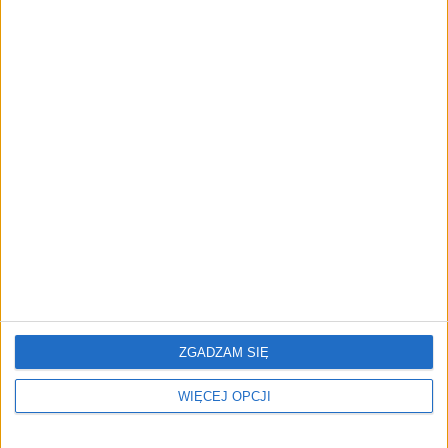
skrzynka. Rozmowa z
zmniejsza koszty energii
ekspertem
Sektor energetyczny
Międzynarodowa Agencja
przyspiesza wdrażanie
Energetyczna: Zwolnij i
rozwiązań AI. "Należy
pracuj w domu - tak walcz
pamiętać o
z kryzysem
cyberbezpieczeństwie!" -
energetycznym
przypominają eksperci
ZGADZAM SIĘ
WIĘCEJ OPCJI