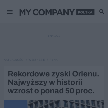
Menu główne
REKLAMA
AKTUALNOŚCI
W BIZNESIE
RYNKI
Rekordowe zyski Orlenu.
Najwyższy w historii
wzrost o ponad 50 proc.