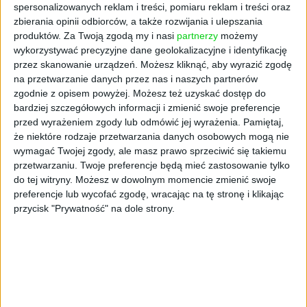
spersonalizowanych reklam i treści, pomiaru reklam i treści oraz
Poza powyższymi Netguru obecnie poszukuje:
zbierania opinii odbiorców, a także rozwijania i ulepszania
produktów.
Za Twoją zgodą my i nasi
partnerzy
możemy
wykorzystywać precyzyjne dane geolokalizacyjne i identyfikację
Client Partner
przez skanowanie urządzeń. Możesz kliknąć, aby wyrazić zgodę
na przetwarzanie danych przez nas i naszych partnerów
zgodnie z opisem powyżej. Możesz też uzyskać dostęp do
Product Analyst
bardziej szczegółowych informacji i zmienić swoje preferencje
przed wyrażeniem zgody lub odmówić jej wyrażenia.
Pamiętaj,
że niektóre rodzaje przetwarzania danych osobowych mogą nie
No-Code Consultant (Bubble.io Expert)
wymagać Twojej zgody, ale masz prawo sprzeciwić się takiemu
przetwarzaniu. Twoje preferencje będą mieć zastosowanie tylko
do tej witryny. Możesz w dowolnym momencie zmienić swoje
(Senior) Mendix Developer
preferencje lub wycofać zgodę, wracając na tę stronę i klikając
przycisk "Prywatność" na dole strony.
Senior Mendix Low-code Developer
--> Sprawdź wszystkie oferty na stronie:
https://www.netguru.com/career