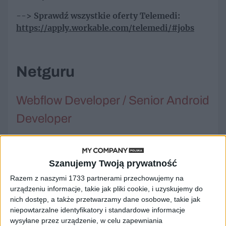
--> Sprawdź wszystkie oferty Telemedi:
https://apply.workable.com/telemedi/#jobs
Netguru
Webflow Developer / Senior Android
Developer
Netguru specjalizuje się w wytwarzaniu
aplikacji webowych i mobilnych oraz serwisów
Szanujemy Twoją prywatność
internetowych. Od początku istnienia firmy jej
głównym celem jest pomoc przedsiębiorcom
Razem z naszymi 1733 partnerami przechowujemy na
urządzeniu informacje, takie jak pliki cookie, i uzyskujemy do
poprzez budowanie nowego oprogramowania
nich dostęp, a także przetwarzamy dane osobowe, takie jak
dopasowanego do indywidualnych potrzeb
niepowtarzalne identyfikatory i standardowe informacje
przedsiębiorstw.
wysyłane przez urządzenie, w celu zapewniania