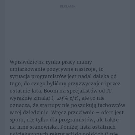
REKLAMA
Wprawdzie na rynku pracy mamy
umiarkowanie pozytywne nastroje, to
sytuacja programistów jest nadal daleka od
tego, do czego byliśmy przyzwyczajeni przez
ostatnie lata.
Boom na specjalistów od IT
wyraźnie zmalał (-29% r/r)
, ale to nie
oznacza, że startupy nie poszukują fachowców
w tej dziedzinie. Wręcz przeciwnie – ofert jest
sporo, nie tylko dla programistów, ale także
na inne stanowiska. Poniżej lista ostatnich
najciekawszych rekrutacji do polskich (i nie