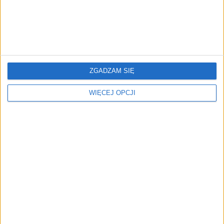
odnoszące sukcesy firmy. Obecnie wspiera
ponad dziesięć startupów i nadal tworzymy
innowacyjne projekty cyfrowe. Do kolejnych
proponuje:
Be the CMO
ZGADZAM SIĘ
WIĘCEJ OPCJI
Strategic Partnerships Manager
Founder - new startup (healthcare/medtech)
Founder - new startup (climate tech)
Be the CEO - new startup (AI infrastructure)