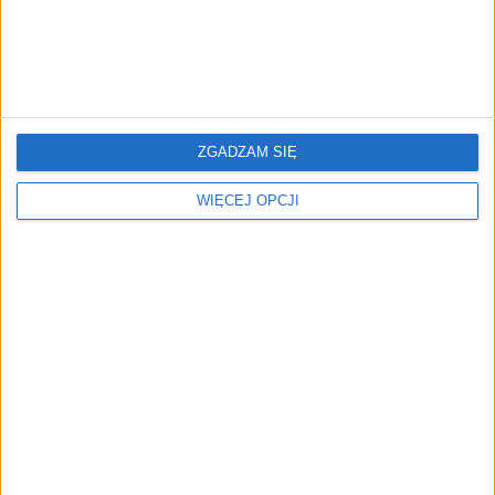
ZOBACZ RÓWNIEŻ
ZGADZAM SIĘ
WIĘCEJ OPCJI
Pieniądze na ochronę
Uwaga, złodziej! O
pomysłów w Twojej firmie.
kradzieży pomysłów i
Ruszył nabór na wysokie
zasług w polskich firmach
dofinansowanie dla
małych i średnich
przedsiębiorstw