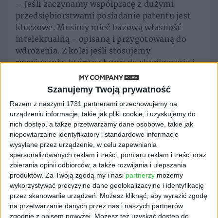
– Jeśli zaczynamy współpracę z dużymi
przedsiębiorstwami posiadanie patentu jest
kluczowe. Musimy mieć bazową własność
intelektualną - opisaną i przygotowaną do
wdrożenia. Z kolei jeśli stosujemy
rozwiązania, które są łatwe do skopiowania i
trudne do opatentowania, to narażamy się na
ryzyko kopiowania – tłumaczył.
Szanujemy Twoją prywatność
Razem z naszymi 1731 partnerami przechowujemy na
Problemem na pewno są także pieniądze. Jeśli
urządzeniu informacje, takie jak pliki cookie, i uzyskujemy do
chcemy chronić nasze wynalazki, nie tylko w
nich dostęp, a także przetwarzamy dane osobowe, takie jak
kraju, ale i za granicą, to siłą rzeczy
niepowtarzalne identyfikatory i standardowe informacje
potrzebujemy większego budżetu.
wysyłane przez urządzenie, w celu zapewniania
– Czasami działamy kierując się intuicją,
spersonalizowanych reklam i treści, pomiaru reklam i treści oraz
częściej odpowiednie działy podpowiadają
zbierania opinii odbiorców, a także rozwijania i ulepszania
nam, czy jest sens chronić konkretne
produktów.
Za Twoją zgodą my i nasi
partnerzy
możemy
wykorzystywać precyzyjne dane geolokalizacyjne i identyfikację
wynalazki. W branży ochrony środowiska
przez skanowanie urządzeń. Możesz kliknąć, aby wyrazić zgodę
każdy oszczędza. Liczą się najtańsze
na przetwarzanie danych przez nas i naszych partnerów
rozwiązania, jak najszybsze efekty. Zdarza się,
zgodnie z opisem powyżej. Możesz też uzyskać dostęp do