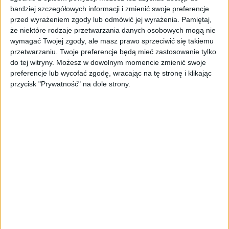
że patent mógłby zablokować rozwój jakiejś
bardziej szczegółowych informacji i zmienić swoje preferencje
technologii i to również trzeba mieć na
przed wyrażeniem zgody lub odmówić jej wyrażenia.
Pamiętaj,
uwadze – wyjaśniał prof. Drewniak.
że niektóre rodzaje przetwarzania danych osobowych mogą nie
wymagać Twojej zgody, ale masz prawo sprzeciwić się takiemu
Anna Zaleska z kancelarii Crido także
przetwarzaniu. Twoje preferencje będą mieć zastosowanie tylko
wskazywała, że nie ma jednej uniwersalnej
do tej witryny. Możesz w dowolnym momencie zmienić swoje
strategii. – Musimy na początku zdecydować
preferencje lub wycofać zgodę, wracając na tę stronę i klikając
przycisk "Prywatność" na dole strony.
czy uzyskiwać prawa wyłączne, czy posługiwać
się tajemnicą przedsiębiorstwa. To zależy od
specyfiki naszego produktu/rozwiązania
innowacyjnego, ale też od rodzaju branży.
Mamy np. branżę informatyczną, gdzie są
pewne ograniczenia do patentowania –
wspomniała ekspertka.
Jak podkreśliła strategie są różne i dlatego
warto je przemyśleć i określić najwłaściwszą.
To, jej zdaniem, klucz do sukcesu.
Przedsiębiorcy muszą zadbać o to, by ktoś nie