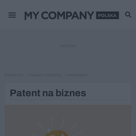
Menu główne
REKLAMA
STARTUPY
PRAWO I PODATKI
PATRONATY
Patent na biznes