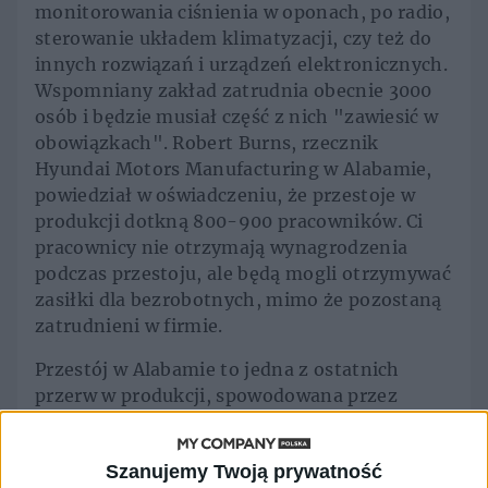
monitorowania ciśnienia w oponach, po radio,
sterowanie układem klimatyzacji, czy też do
innych rozwiązań i urządzeń elektronicznych.
Wspomniany zakład zatrudnia obecnie 3000
osób i będzie musiał część z nich "zawiesić w
obowiązkach". Robert Burns, rzecznik
Hyundai Motors Manufacturing w Alabamie,
powiedział w oświadczeniu, że przestoje w
produkcji dotkną 800-900 pracowników. Ci
pracownicy nie otrzymają wynagrodzenia
podczas przestoju, ale będą mogli otrzymywać
zasiłki dla bezrobotnych, mimo że pozostaną
zatrudnieni w firmie.
Przestój w Alabamie to jedna z ostatnich
przerw w produkcji, spowodowana przez
przemysł półprzewodników, który został
mocno dotknięty pandemią koronawirusa.
Szanujemy Twoją prywatność
Inni producenci samochodów, od Forda do