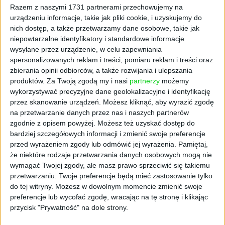
Porsche, również musieli wstrzymać
Razem z naszymi 1731 partnerami przechowujemy na
produkcję w niektórych miejscach.
urządzeniu informacje, takie jak pliki cookie, i uzyskujemy do
nich dostęp, a także przetwarzamy dane osobowe, takie jak
niepowtarzalne identyfikatory i standardowe informacje
Niedobór chipów to coraz
wysyłane przez urządzenie, w celu zapewniania
spersonalizowanych reklam i treści, pomiaru reklam i treści oraz
większy problem
zbierania opinii odbiorców, a także rozwijania i ulepszania
produktów.
Za Twoją zgodą my i nasi
partnerzy
możemy
W czasie pandemii popyt na samochody
wykorzystywać precyzyjne dane geolokalizacyjne i identyfikację
przez skanowanie urządzeń. Możesz kliknąć, aby wyrazić zgodę
zauważalnie zmalał, ponieważ wiele osób
na przetwarzanie danych przez nas i naszych partnerów
ograniczało podróże. Teraz jednak
zgodnie z opisem powyżej. Możesz też uzyskać dostęp do
zapotrzebowanie rośnie, a producenci mają
bardziej szczegółowych informacji i zmienić swoje preferencje
związane ręce przez brak półprzewodników.
przed wyrażeniem zgody lub odmówić jej wyrażenia.
Pamiętaj,
że niektóre rodzaje przetwarzania danych osobowych mogą nie
Poważna susza na Tajwanie, które jest
wymagać Twojej zgody, ale masz prawo sprzeciwić się takiemu
centrum półprzewodników, również
przetwarzaniu. Twoje preferencje będą mieć zastosowanie tylko
spowolniła powrót całego przemysłu do
do tej witryny. Możesz w dowolnym momencie zmienić swoje
lepszej kondycji. Warto bowiem zauważyć, żę
preferencje lub wycofać zgodę, wracając na tę stronę i klikając
przemysł ten jest dużym konsumentem wody
przycisk "Prywatność" na dole strony.
- wyprodukowanie jednego chipa wymaga