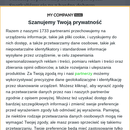
Spotkaliśmy się tu z bardzo dobrym
przyjęciem, dzięki czemu Polska szybko stała
się jednym z naszych najszybciej
Szanujemy Twoją prywatność
rozwijających się rynków. Dołączanie do
Razem z naszymi 1733 partnerami przechowujemy na
naszego zespołu najlepszych menedżerów
urządzeniu informacje, takie jak pliki cookie, i uzyskujemy do
świadczy o naszym zaangażowaniu w
nich dostęp, a także przetwarzamy dane osobowe, takie jak
dostarczanie polskim konsumentów jak
niepowtarzalne identyfikatory i standardowe informacje
najlepszych doświadczeń zakupowych - mówi
wysyłane przez urządzenie, w celu zapewniania
Camilla Giesecke, szefowa ds. ekspansji w
spersonalizowanych reklam i treści, pomiaru reklam i treści oraz
zbierania opinii odbiorców, a także rozwijania i ulepszania
Klarna.
produktów.
Za Twoją zgodą my i nasi
partnerzy
możemy
- Jestem pod wrażeniem ogromnego wzrostu,
wykorzystywać precyzyjne dane geolokalizacyjne i identyfikację
przez skanowanie urządzeń. Możesz kliknąć, aby wyrazić zgodę
jaki Klarna osiąga na świecie i w Polsce, a
na przetwarzanie danych przez nas i naszych partnerów
także tempa, w jakim rewolucjonizuje branżę
zgodnie z opisem powyżej. Możesz też uzyskać dostęp do
do niedawna zdominowaną przez
bardziej szczegółowych informacji i zmienić swoje preferencje
wysokokosztowe kredyty. Z 16-letnim
przed wyrażeniem zgody lub odmówić jej wyrażenia.
Pamiętaj,
doświadczeniem i 90 milionami
że niektóre rodzaje przetwarzania danych osobowych mogą nie
użytkowników w 18 krajach, Klarna jest dziś
wymagać Twojej zgody, ale masz prawo sprzeciwić się takiemu
światowym liderem zmian w sposobie robienia
przetwarzaniu. Twoje preferencje będą mieć zastosowanie tylko