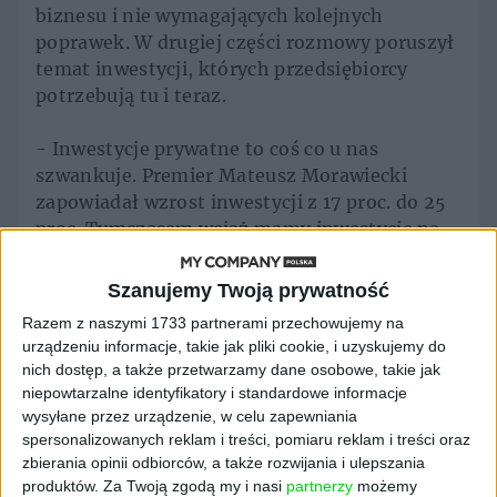
biznesu i nie wymagających kolejnych
poprawek. W drugiej części rozmowy poruszył
temat inwestycji, których przedsiębiorcy
potrzebują tu i teraz.
- Inwestycje prywatne to coś co u nas
szwankuje. Premier Mateusz Morawiecki
zapowiadał wzrost inwestycji z 17 proc. do 25
proc. Tymczasem wciąż mamy inwestycje na
poziomie 17 proc. Jesteśmy najszybciej
rosnącą gospodarką UE, mamy ogromne
Szanujemy Twoją prywatność
aspiracje, więc musimy rozwiązać ten problem
Razem z naszymi 1733 partnerami przechowujemy na
- mówił Łukasz Bernatowicz.
urządzeniu informacje, takie jak pliki cookie, i uzyskujemy do
nich dostęp, a także przetwarzamy dane osobowe, takie jak
Zachęcamy do obejrzenia videowywiadu:
niepowtarzalne identyfikatory i standardowe informacje
wysyłane przez urządzenie, w celu zapewniania
spersonalizowanych reklam i treści, pomiaru reklam i treści oraz
zbierania opinii odbiorców, a także rozwijania i ulepszania
produktów.
Za Twoją zgodą my i nasi
partnerzy
możemy