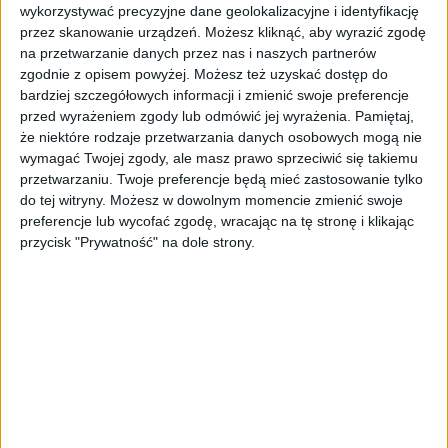
wykorzystywać precyzyjne dane geolokalizacyjne i identyfikację
przez skanowanie urządzeń. Możesz kliknąć, aby wyrazić zgodę
na przetwarzanie danych przez nas i naszych partnerów
zgodnie z opisem powyżej. Możesz też uzyskać dostęp do
bardziej szczegółowych informacji i zmienić swoje preferencje
przed wyrażeniem zgody lub odmówić jej wyrażenia.
Pamiętaj,
że niektóre rodzaje przetwarzania danych osobowych mogą nie
wymagać Twojej zgody, ale masz prawo sprzeciwić się takiemu
przetwarzaniu. Twoje preferencje będą mieć zastosowanie tylko
do tej witryny. Możesz w dowolnym momencie zmienić swoje
Tematy:
bcc
deregulacja
deregulacja gospodarki
preferencje lub wycofać zgodę, wracając na tę stronę i klikając
rafał brzoska
przycisk "Prywatność" na dole strony.