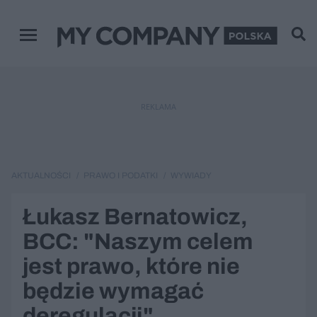
Menu główne
REKLAMA
AKTUALNOŚCI
PRAWO I PODATKI
WYWIADY
Łukasz Bernatowicz,
BCC: "Naszym celem
jest prawo, które nie
będzie wymagać
deregulacji"