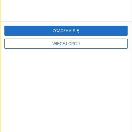
AI przestaje potrzebować
ZGADZAM SIĘ
chmury. Nadchodzi nowa
era technologii
WIĘCEJ OPCJI
NAJNOWSZE
AKTUALNOŚCI
Zapobieganie pożarom zaczyna się
już na etapie projektu. Jak
pomagają ubezpieczyciele?
AKTUALNOŚCI
Od wirtualnej kawy do zaplecza dla
twórców. buycoffee.to nawiązuje