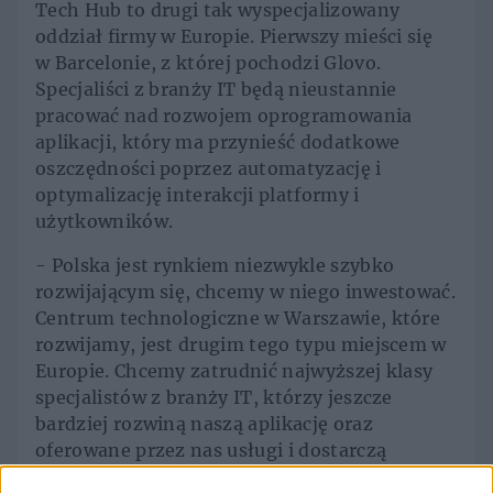
Tech Hub to drugi tak wyspecjalizowany
oddział firmy w Europie. Pierwszy mieści się
w Barcelonie, z której pochodzi Glovo.
Specjaliści z branży IT będą nieustannie
pracować nad rozwojem oprogramowania
aplikacji, który ma przynieść dodatkowe
oszczędności poprzez automatyzację i
optymalizację interakcji platformy i
użytkowników.
- Polska jest rynkiem niezwykle szybko
rozwijającym się, chcemy w niego inwestować.
Centrum technologiczne w Warszawie, które
rozwijamy, jest drugim tego typu miejscem w
Europie. Chcemy zatrudnić najwyższej klasy
specjalistów z branży IT, którzy jeszcze
bardziej rozwiną naszą aplikację oraz
oferowane przez nas usługi i dostarczą
użytkownikom możliwie najlepszych