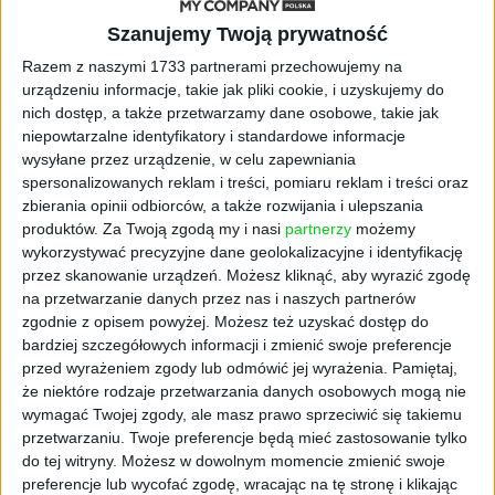
doświadczeń. Miniony rok sprawił, że rozwój
Szanujemy Twoją prywatność
technologiczny nabrał jeszcze większego
znaczenia, dlatego nieustannie podążamy za
Razem z naszymi 1733 partnerami przechowujemy na
zmianami. Jednym z najważniejszych wyzwań
urządzeniu informacje, takie jak pliki cookie, i uzyskujemy do
nich dostęp, a także przetwarzamy dane osobowe, takie jak
dla Glovo jest teraz wspieranie Q-Commerce,
niepowtarzalne identyfikatory i standardowe informacje
czyli ultraszybkiej dostawy, której czas
wysyłane przez urządzenie, w celu zapewniania
wynosiłby maksymalnie 30 minut. –
spersonalizowanych reklam i treści, pomiaru reklam i treści oraz
podkreśla Carlos Silvan, manager Glovo
zbierania opinii odbiorców, a także rozwijania i ulepszania
Polska.
produktów.
Za Twoją zgodą my i nasi
partnerzy
możemy
wykorzystywać precyzyjne dane geolokalizacyjne i identyfikację
Zespół do Centrum Technologicznego
przez skanowanie urządzeń. Możesz kliknąć, aby wyrazić zgodę
nieustannie się rozrasta, a Glovo stale otwiera
na przetwarzanie danych przez nas i naszych partnerów
kolejne rekrutacje. Obecnie pracuje w nim
zgodnie z opisem powyżej. Możesz też uzyskać dostęp do
ponad 50 osób, docelowo ma zatrudniać około
bardziej szczegółowych informacji i zmienić swoje preferencje
przed wyrażeniem zgody lub odmówić jej wyrażenia.
Pamiętaj,
100 specjalistów IT.
że niektóre rodzaje przetwarzania danych osobowych mogą nie
wymagać Twojej zgody, ale masz prawo sprzeciwić się takiemu
Glovo - od startupu do
przetwarzaniu. Twoje preferencje będą mieć zastosowanie tylko
do tej witryny. Możesz w dowolnym momencie zmienić swoje
globalnego gracza delivery
preferencje lub wycofać zgodę, wracając na tę stronę i klikając