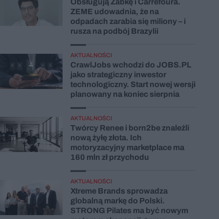
Obsługują Żabkę i Carrefoura.
ZEME udowadnia, że na
odpadach zarabia się miliony – i
rusza na podbój Brazylii
AKTUALNOŚCI
CrawlJobs wchodzi do JOBS.PL
jako strategiczny inwestor
technologiczny. Start nowej wersji
planowany na koniec sierpnia
AKTUALNOŚCI
Twórcy Renee i born2be znaleźli
nową żyłę złota. Ich
motoryzacyjny marketplace ma
160 mln zł przychodu
AKTUALNOŚCI
Xtreme Brands sprowadza
globalną markę do Polski.
STRONG Pilates ma być nowym