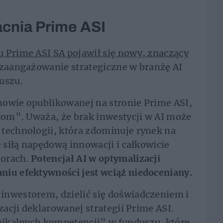
cnia Prime ASI
 Prime ASI SA pojawił się nowy, znaczący
 zaangażowanie strategiczne w branżę AI
uszu.
mowie opublikowanej na stronie Prime ASI,
ełom”. Uważa, że brak inwestycji w AI może
 technologii, która zdominuje rynek na
e siłą napędową innowacji i całkowicie
torach.
Potencjał AI w optymalizacji
niu efektywności jest wciąż niedoceniany.
inwestorem, dzielić się doświadczeniem i
izacji deklarowanej strategii Prime ASI.
unikalnych kompetencji” w funduszu, które