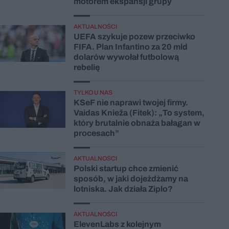
motorem ekspansji grupy
AKTUALNOŚCI
UEFA szykuje pozew przeciwko
FIFA. Plan Infantino za 20 mld
dolarów wywołał futbolową
rebelię
TYLKO U NAS
KSeF nie naprawi twojej firmy.
Vaidas Knieža (Fitek): „To system,
który brutalnie obnaża bałagan w
procesach”
AKTUALNOŚCI
Polski startup chce zmienić
sposób, w jaki dojeżdżamy na
lotniska. Jak działa Ziplo?
AKTUALNOŚCI
ElevenLabs z kolejnym