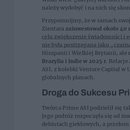
należy wydobyć i na nich się sko
Przypomnijmy, że w ramach swojej
Zientara
zainwestował około 40 
celu zwiększenie świadomości i e
nie była postrzegana jako „czar
Hiszpanii i Wielkiej Brytanii, ale
Brazylia i Indie w 2025 r
. Relacj
ASI, z kolebki Venture Capital w 
globalnych planach.
Droga do Sukcesu Pr
Twórca Prime ASI podzielił się t
Jego podróż rozpoczęła się od in
debiutach giełdowych, a przełom 