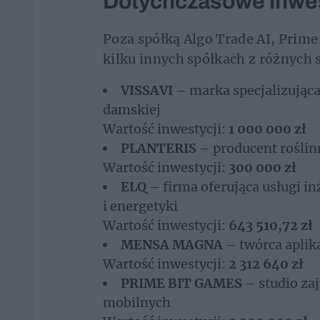
Dotychczasowe inwes
Poza spółką Algo Trade AI, Prime
kilku innych spółkach z różnych 
VISSAVI
– marka specjalizująca 
damskiej
Wartość inwestycji:
1 000 000 zł
PLANTERIS
– producent rośli
Wartość inwestycji:
300 000 zł
ELQ
– firma oferująca usługi in
i energetyki
Wartość inwestycji:
643 510,72 zł
MENSA MAGNA
– twórca aplik
Wartość inwestycji:
2 312 640 zł
PRIME BIT GAMES
– studio zaj
mobilnych