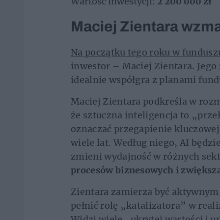
Wartość inwestycji:
2 200 000 zł
Maciej Zientara wzma
Na początku tego roku w funduszu
inwestor – Maciej Zientara
. Jego
idealnie współgra z planami fund
Maciej Zientara podkreśla w roz
że sztuczna inteligencja to „prz
oznaczać przegapienie kluczowej
wiele lat. Według niego, AI będzi
zmieni wydajność w różnych sek
procesów biznesowych i zwiększa
Zientara zamierza być aktywnym 
pełnić rolę „katalizatora” w real
Widzi wiele „ukrytej wartości i 