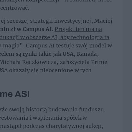
ncentrować.
 szerszej strategii inwestycyjnej, Maciej
mln zł w Campus AI
.
Projekt ten ma na
dukacji w obszarze AI, aby technologia ta
na magia”
. Campus AI testuje swój model w
celem są rynki takie jak USA, Kanada,
e Michała Ręczkowicza, założyciela Prime
USA okazały się nieocenione w tych
ime ASI
akże swoją historią budowania funduszu.
westowania i wspierania spółek w
nastąpił podczas charytatywnej aukcji,