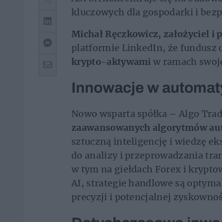
kluczowych dla gospodarki i bez
Michał Ręczkowicz, założyciel i 
platformie LinkedIn, że fundusz 
krypto-aktywami
w ramach swoje
Innowacje w automa
Nowo wsparta spółka – Algo Trad
zaawansowanych algorytmów au
sztuczną inteligencję i wiedzę e
do analizy i przeprowadzania tra
w tym na giełdach Forex i krypt
AI, strategie handlowe są optym
precyzji i potencjalnej zyskownoś