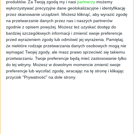
haczyki
produktów.
Za Twoją zgodą my i nasi
partnerzy
możemy
wykorzystywać precyzyjne dane geolokalizacyjne i identyfikację
przez skanowanie urządzeń. Możesz kliknąć, aby wyrazić zgodę
Choć ogłoszenia wyglądają kusząco, nabycie
na przetwarzanie danych przez nas i naszych partnerów
działki ROD nie jest tak proste, jak mogłoby
zgodnie z opisem powyżej. Możesz też uzyskać dostęp do
się wydawać. Przede wszystkim – nie
bardziej szczegółowych informacji i zmienić swoje preferencje
nabywamy gruntu, a jedynie prawo
przed wyrażeniem zgody lub odmówić jej wyrażenia.
Pamiętaj,
użytkowania. Po drugie – każdy nowy
że niektóre rodzaje przetwarzania danych osobowych mogą nie
działkowiec musi zostać formalnie przyjęty
wymagać Twojej zgody, ale masz prawo sprzeciwić się takiemu
przez zarząd danego ogrodu. Nawet jeśli
przetwarzaniu. Twoje preferencje będą mieć zastosowanie tylko
do tej witryny. Możesz w dowolnym momencie zmienić swoje
zapłacimy za altankę i nasadzenia, to bez
preferencje lub wycofać zgodę, wracając na tę stronę i klikając
akceptacji PZD – nic z tego.
przycisk "Prywatność" na dole strony.
Jak zostać działkowcem? Są trzy główne
sposoby:
Zakup praw do działki
– czyli wspomniane
ogłoszenia z portali takich jak OLX czy Otodom.
Trzeba jednak uważać – nie jest to klasyczna
transakcja kupna-sprzedaży nieruchomości, bo
do zakupionego terenu nie mamy aktu