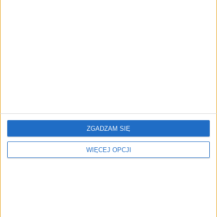
Polacy uciekają z Dubaju.
Kupujesz lub
Nowy kierunek inwestycji
wynajmujesz? mObywatel
zaskakuje
pozwoli Ci błyskawicznie
prześwietlić księgę
wieczystą
ZGADZAM SIĘ
WIĘCEJ OPCJI
W ten sposób nie dasz się
Wielu Polaków robi to na
oszukać deweloperowi.
działce. Grzywna może
Nawet 15 proc. ceny
wynieść nawet 5 tys. zł
mieszkania do negocjacji