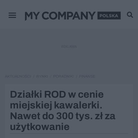
Menu główne
REKLAMA
AKTUALNOŚCI
RYNKI
PORADNIKI
FINANSE
Działki ROD w cenie
miejskiej kawalerki.
Nawet do 300 tys. zł za
użytkowanie