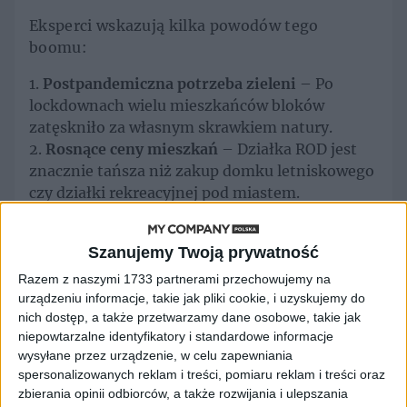
Eksperci wskazują kilka powodów tego
boomu:
Postpandemiczna potrzeba zieleni
– Po
lockdownach wielu mieszkańców bloków
zatęskniło za własnym skrawkiem natury.
Rosnące ceny mieszkań
– Działka ROD jest
znacznie tańsza niż zakup domku letniskowego
czy działki rekreacyjnej pod miastem.
Zamiennik ogrodu
– Dla mieszkańców miast,
którzy nie mogą sobie pozwolić na dom
Szanujemy Twoją prywatność
jednorodzinny, działka ROD staje się
„prywatnym ogrodem”.
Razem z naszymi 1733 partnerami przechowujemy na
urządzeniu informacje, takie jak pliki cookie, i uzyskujemy do
nich dostęp, a także przetwarzamy dane osobowe, takie jak
Chcesz zostać
niepowtarzalne identyfikatory i standardowe informacje
wysyłane przez urządzenie, w celu zapewniania
działkowcem? Uważaj na
spersonalizowanych reklam i treści, pomiaru reklam i treści oraz
zbierania opinii odbiorców, a także rozwijania i ulepszania