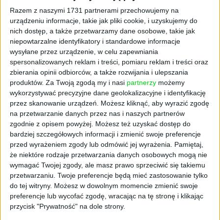
Nasze systemy oparte o AI aktywnie
Razem z naszymi 1731 partnerami przechowujemy na
urządzeniu informacje, takie jak pliki cookie, i uzyskujemy do
uczestniczą w procesie sprzedaży i obsługi
nich dostęp, a także przetwarzamy dane osobowe, takie jak
klienta – przed i posprzedażowej.
niepowtarzalne identyfikatory i standardowe informacje
Wykorzystujemy je m.in. do analizy potrzeb i
wysyłane przez urządzenie, w celu zapewniania
przede wszystkim do przedstawiania
spersonalizowanych reklam i treści, pomiaru reklam i treści oraz
rekomendacji – także tych najbardziej
zbierania opinii odbiorców, a także rozwijania i ulepszania
luksusowych. AI pozwala nam analizować
produktów.
Za Twoją zgodą my i nasi
partnerzy
możemy
każdy detal i informację związaną z
wykorzystywać precyzyjne dane geolokalizacyjne i identyfikację
przez skanowanie urządzeń. Możesz kliknąć, aby wyrazić zgodę
nieruchomościami i proponować wybrane,
na przetwarzanie danych przez nas i naszych partnerów
które są dopasowane do preferencji klientów.
zgodnie z opisem powyżej. Możesz też uzyskać dostęp do
bardziej szczegółowych informacji i zmienić swoje preferencje
Czy dziś można jeszcze mówić o
przed wyrażeniem zgody lub odmówić jej wyrażenia.
Pamiętaj,
że niektóre rodzaje przetwarzania danych osobowych mogą nie
pracy agenta nieruchomości jako
wymagać Twojej zgody, ale masz prawo sprzeciwić się takiemu
głównie „relacyjnej”, czy coraz
przetwarzaniu. Twoje preferencje będą mieć zastosowanie tylko
do tej witryny. Możesz w dowolnym momencie zmienić swoje
większą rolę odgrywają dane i
preferencje lub wycofać zgodę, wracając na tę stronę i klikając
przycisk "Prywatność" na dole strony.
algorytmy?