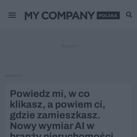
Menu główne
REKLAMA
WYWIADY
Powiedz mi, w co
klikasz, a powiem ci,
gdzie zamieszkasz.
Nowy wymiar AI w
branży nieruchomości