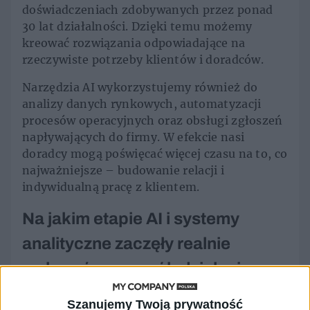
doświadczeniach zdobywanych przez ponad
30 lat działalności. Dzięki temu możemy
kreować rozwiązania odpowiadające na
rzeczywiste potrzeby klientów i doradców.
Narzędzia AI wykorzystujemy również do
analizy danych rynkowych, automatyzacji
procesów operacyjnych oraz obsługi zgłoszeń
napływających do firmy. W efekcie nasi
doradcy mogą poświęcać więcej czasu na to, co
najważniejsze – budowanie relacji i
indywidualną pracę z klientem.
Na jakim etapie AI i systemy
analityczne zaczęły realnie
wpływać na sposób działania
agencji, a nie tylko go wspierać?
Szanujemy Twoją prywatność