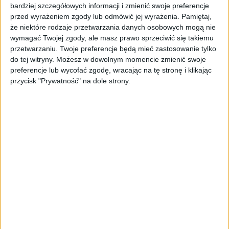
dziedziny coachingu
bardziej szczegółowych informacji i zmienić swoje preferencje
przed wyrażeniem zgody lub odmówić jej wyrażenia.
Pamiętaj,
wśród rekordowych
że niektóre rodzaje przetwarzania danych osobowych mogą nie
wymagać Twojej zgody, ale masz prawo sprzeciwić się takiemu
przetwarzaniu. Twoje preferencje będą mieć zastosowanie tylko
wydarzeń online w 2024
do tej witryny. Możesz w dowolnym momencie zmienić swoje
preferencje lub wycofać zgodę, wracając na tę stronę i klikając
Według danych ClickMeeting największą
przycisk "Prywatność" na dole strony.
popularnością wśród wydarzeń online cieszą
się wydarzenia związane z branżą medyczną,
w tym również konferencje. Liczne są również
tego typu eventy skierowane do psychologów
czy coachów.
– Konferencje branżowe stanowią istotny
odsetek wydarzeń organizowanych za
pośrednictwem ClickMeeting w minionym
roku. Wśród pięciu
rekordowych pod
względem wartości sprzedanych biletów
wydarzeń w całym 2024 r. znalazła się właśnie