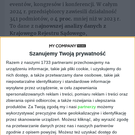
eventów, kongresów i konferencji. W całym
2024 r. przedsiębiorcy zawiesili działalność
341 podmiotów, o
4 proc.
mniej niż w 2023 r.
To dane z n
ajnowszej analizy danych z
Krajowego Rejestru Sądowego
,
przeprowadzonej przez wywiadownię
gospodarczą Dun & Brdstreet na zlecenie
Szanujemy Twoją prywatność
ClickMeeting
, lidera polskiego rynku narzędzi
do webinarów, konferencji i szkoleń online.
Razem z naszymi 1733 partnerami przechowujemy na
urządzeniu informacje, takie jak pliki cookie, i uzyskujemy do
Jednocześnie w 2024 r. zarejestrowano
1,5 tys.
nich dostęp, a także przetwarzamy dane osobowe, takie jak
nowych działalności w sektorze organizacji
niepowtarzalne identyfikatory i standardowe informacje
wysyłane przez urządzenie, w celu zapewniania
eventów, kongresów i konferencji
– średnio
spersonalizowanych reklam i treści, pomiaru reklam i treści oraz
125 firm miesięcznie, ponad 4 dziennie.
zbierania opinii odbiorców, a także rozwijania i ulepszania
Obecnie jest ich już
blisko 6 tys.
, co stanowi
produktów.
Za Twoją zgodą my i nasi
partnerzy
możemy
wzrost o nieco ponad 6,5 proc. rok do roku.
wykorzystywać precyzyjne dane geolokalizacyjne i identyfikację
przez skanowanie urządzeń. Możesz kliknąć, aby wyrazić zgodę
Konferencja online z
na przetwarzanie danych przez nas i naszych partnerów
zgodnie z opisem powyżej. Możesz też uzyskać dostęp do