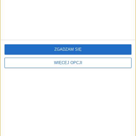
Recenzje książek dla
Recenzje książek dla
przedsiębiorców i nie
przedsiębiorców i nie
tylko. Literackie premiery z
tylko. Literackie premiery z
przymróżeniem oka.
przymróżeniem oka
Październik 2025
ZGADZAM SIĘ
WIĘCEJ OPCJI
Najciekawsze książki dla
Najlepsze książki dla
przedsiębiorców. Sierpień
przedsiębiorców.
2025
Czerwiec 2025