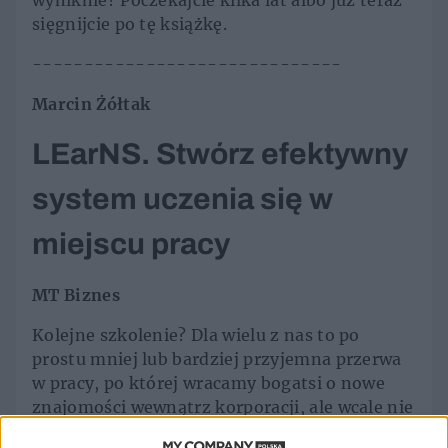
wyniknie? Poczekajcie kilka lat albo już teraz
sięgnijcie po tę książkę.
------------------------------
Marcin Żółtak
LEarNS. Stwórz efektywny
system uczenia się w
miejscu pracy
MT Biznes
Kolejne szkolenie? Dla wielu z nas to po
prostu mniej lub bardziej przyjemna przerwa
w pracy, po której wracamy bogatsi o nowe
znajomości wewnątrz korporacji, ale wcale nie
o nowe kompetencje czy wiedzę. Dlaczego tak