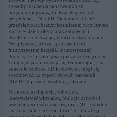
zdrowia, metody wychowywania dzieci czy
sposoby rządzenia państwami. Tak
przynajmniej widzą to dwaj eksperci od
przyszłości – Peter H. Diamandis, lider i
przedsiębiorca branży kosmicznej oraz Steven
Kotler – dziennikarz oraz założyciel i
dyrektor zarządzający Centrum Badania nad
Przepływem, którzy są autorami tej
futurystycznej książki. Futurystycznej?
Przecież to, o czym piszą już zaczęło się dziać.
Tempo, w jakim rozwija się technologia, jest
znacznie szybsze, niż ktokolwiek mógł się
spodziewać. Co więcej, wybuch pandemii
COVID-19 przyspieszył bieg zdarzeń.
Sztuczna inteligencja, robotyka,
rzeczywistość wirtualna, biologia cyfrowa i
wszechobecność sensorów, druk 3D i globalne
sieci o wysokiej przepustowości… Co z tego