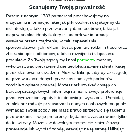
często organizowany przez pracodawcę kurs
Szanujemy Twoją prywatność
to strata czasu? Bo firma szkoli, zamiast
Razem z naszymi 1733 partnerami przechowujemy na
uczyć. Dr Marcin Żółtak, pedagog, trener i
urządzeniu informacje, takie jak pliki cookie, i uzyskujemy do
konsultant wielu firm podpowiada, jak to
nich dostęp, a także przetwarzamy dane osobowe, takie jak
zmienić, czyli… jak otworzyć głowę. Dziś coraz
niepowtarzalne identyfikatory i standardowe informacje
pilniejszym wymogiem staje się nie tylko to,
wysyłane przez urządzenie, w celu zapewniania
czego się uczyć, ale również jak się uczyć.
spersonalizowanych reklam i treści, pomiaru reklam i treści oraz
Koniec kilkudniowego formalnego szkolenia
zbierania opinii odbiorców, a także rozwijania i ulepszania
nie jest rzeczywistym zakończeniem, lecz
produktów.
Za Twoją zgodą my i nasi
partnerzy
możemy
wykorzystywać precyzyjne dane geolokalizacyjne i identyfikację
dopiero początkiem przygody z rozwojem
przez skanowanie urządzeń. Możesz kliknąć, aby wyrazić zgodę
kompetencji. Konkretne narzędzia zawarte w
na przetwarzanie danych przez nas i naszych partnerów
tej książce, a także liczne grafy,
zgodnie z opisem powyżej. Możesz też uzyskać dostęp do
podsumowania oraz krótkie zadania po
bardziej szczegółowych informacji i zmienić swoje preferencje
każdym rozdziale pomogą ci w efektywnym
przed wyrażeniem zgody lub odmówić jej wyrażenia.
Pamiętaj,
przejściu od teorii do użytecznego uczenia się
że niektóre rodzaje przetwarzania danych osobowych mogą nie
w miejscu pracy.
wymagać Twojej zgody, ale masz prawo sprzeciwić się takiemu
przetwarzaniu. Twoje preferencje będą mieć zastosowanie tylko
------------------------------
do tej witryny. Możesz w dowolnym momencie zmienić swoje
preferencje lub wycofać zgodę, wracając na tę stronę i klikając
Patrick Lencioni