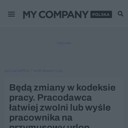
Menu główne
REKLAMA
AKTUALNOŚCI
KORONAKRYZYS
Będą zmiany w kodeksie
pracy. Pracodawca
łatwiej zwolni lub wyśle
pracownika na
przymusowy urlop