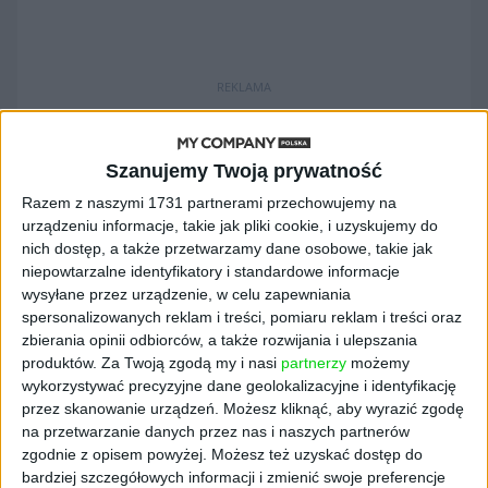
REKLAMA
Szanujemy Twoją prywatność
Razem z naszymi 1731 partnerami przechowujemy na
urządzeniu informacje, takie jak pliki cookie, i uzyskujemy do
nich dostęp, a także przetwarzamy dane osobowe, takie jak
niepowtarzalne identyfikatory i standardowe informacje
Jak wynika z projektu ustawy, pracodawca
wysyłane przez urządzenie, w celu zapewniania
będzie mógł zwolnić pracownika bez
spersonalizowanych reklam i treści, pomiaru reklam i treści oraz
konieczności uruchomienia procedury
zbierania opinii odbiorców, a także rozwijania i ulepszania
produktów.
Za Twoją zgodą my i nasi
partnerzy
możemy
zwolnień grupowych w sytuacji, jeśli
wykorzystywać precyzyjne dane geolokalizacyjne i identyfikację
pracownik posiada inne, dodatkowe źródło
przez skanowanie urządzeń. Możesz kliknąć, aby wyrazić zgodę
utrzymania. Wystarczy np. emerytura, renta
na przetwarzanie danych przez nas i naszych partnerów
czy działalność gospodarcza. Pracodawca
zgodnie z opisem powyżej. Możesz też uzyskać dostęp do
takim osobom będzie mógł również zmienić
bardziej szczegółowych informacji i zmienić swoje preferencje