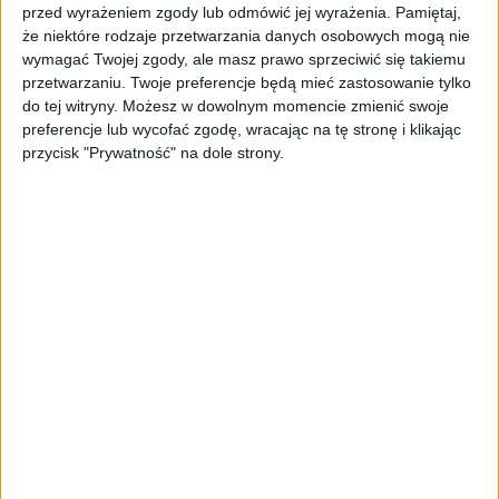
warunki zatrudnienia.
przed wyrażeniem zgody lub odmówić jej wyrażenia.
Pamiętaj,
że niektóre rodzaje przetwarzania danych osobowych mogą nie
Zawieszone mają być układy zbiorowe,
wymagać Twojej zgody, ale masz prawo sprzeciwić się takiemu
porozumienia ze stroną pracowników czy
przetwarzaniu. Twoje preferencje będą mieć zastosowanie tylko
programy dobrowolonych odejść. Pracodawca
do tej witryny. Możesz w dowolnym momencie zmienić swoje
preferencje lub wycofać zgodę, wracając na tę stronę i klikając
będize mógłwysłać pracowników na zaległy
przycisk "Prywatność" na dole strony.
urlop (do 30 dni) oraz na ten za obceny ro
kalendarzowy (do połowy wymiaru
przysługującego zatrudnionemu). Firmy będą
mogły także ubiegać się o dopłaty do pensji na
utrzymanie tatów.
Zdaniem ekspertów niektóre rozwiązania są
dobre (np. kwestia urlopów), ale niektóre
mogą poważnie dotknąć wielu pracowników.
Wejściu takich przepisów w życie mocno
sprzeciwiają się związki zawodowe.