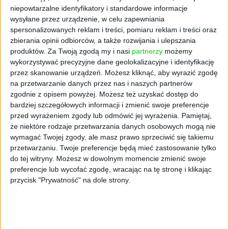
osób, które na co dzień zajmują się
niepowtarzalne identyfikatory i standardowe informacje
prowadzeniem firmy - jak przygotować dobry
wysyłane przez urządzenie, w celu zapewniania
spersonalizowanych reklam i treści, pomiaru reklam i treści oraz
pitch deck oraz czy bardziej opłacalny jest
zbierania opinii odbiorców, a także rozwijania i ulepszania
wynajem czy leasing samochodów. Pytamy
produktów.
Za Twoją zgodą my i nasi
partnerzy
możemy
także - kiedy odejść z firmy, która ma
wykorzystywać precyzyjne dane geolokalizacyjne i identyfikację
prawdziwe problemy?
przez skanowanie urządzeń. Możesz kliknąć, aby wyrazić zgodę
na przetwarzanie danych przez nas i naszych partnerów
W naszych raportach specjalnych poruszamy
zgodnie z opisem powyżej. Możesz też uzyskać dostęp do
dwa główne tematy: rozwój na rynku e-
bardziej szczegółowych informacji i zmienić swoje preferencje
commerce oraz jak skorzystać z rewolucji w
przed wyrażeniem zgody lub odmówić jej wyrażenia.
Pamiętaj,
energetyce. Ruszamy także z nowym cyklem:
że niektóre rodzaje przetwarzania danych osobowych mogą nie
Akademia Młodego Szefa. W artykułach nasi
wymagać Twojej zgody, ale masz prawo sprzeciwić się takiemu
przetwarzaniu. Twoje preferencje będą mieć zastosowanie tylko
eksperci wyjaśnią, jak krok po kroku stać się
do tej witryny. Możesz w dowolnym momencie zmienić swoje
prawdziwym liderem.
preferencje lub wycofać zgodę, wracając na tę stronę i klikając
przycisk "Prywatność" na dole strony.
Więcej już we wtorek!
My Company Polska to miesięcznik,
adresowany do przedsiębiorców – właścicieli
oraz kluczowych pracowników z kadry