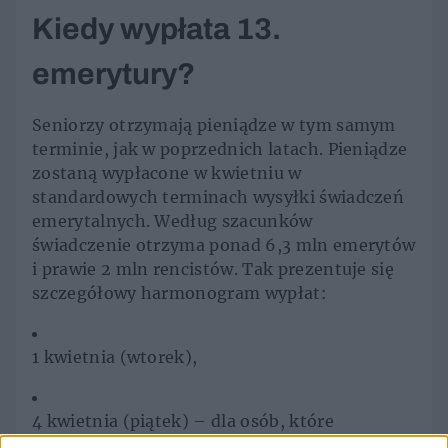
Kiedy wypłata 13.
emerytury?
Seniorzy otrzymają pieniądze w tym samym
terminie, jak w poprzednich latach. Pieniądze
zostaną wypłacone w kwietniu w
standardowych terminach wysyłki świadczeń
emerytalnych. Według szacunków
świadczenie otrzyma ponad 6,3 mln emerytów
i prawie 2 mln rencistów. Tak prezentuje się
szczegółowy harmonogram wypłat:
1 kwietnia (wtorek),
4 kwietnia (piątek) – dla osób, które
zazwyczaj otrzymują świadczenie 5 lub 6