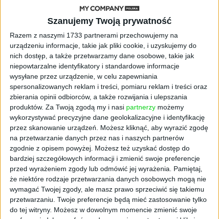
kwietnia (sobota, niedziela),
Szanujemy Twoją prywatność
Razem z naszymi 1733 partnerami przechowujemy na
10 kwietnia (czwartek),
urządzeniu informacje, takie jak pliki cookie, i uzyskujemy do
nich dostęp, a także przetwarzamy dane osobowe, takie jak
niepowtarzalne identyfikatory i standardowe informacje
15 kwietnia (wtorek),
wysyłane przez urządzenie, w celu zapewniania
spersonalizowanych reklam i treści, pomiaru reklam i treści oraz
zbierania opinii odbiorców, a także rozwijania i ulepszania
18 kwietnia (piątek) – dla osób, których
produktów.
Za Twoją zgodą my i nasi
partnerzy
możemy
standardowy termin wypada 20 kwietnia
wykorzystywać precyzyjne dane geolokalizacyjne i identyfikację
(niedziela),
przez skanowanie urządzeń. Możesz kliknąć, aby wyrazić zgodę
na przetwarzanie danych przez nas i naszych partnerów
zgodnie z opisem powyżej. Możesz też uzyskać dostęp do
25 kwietnia (piątek).
bardziej szczegółowych informacji i zmienić swoje preferencje
przed wyrażeniem zgody lub odmówić jej wyrażenia.
Pamiętaj,
że niektóre rodzaje przetwarzania danych osobowych mogą nie
Komu przysługuje 13.
wymagać Twojej zgody, ale masz prawo sprzeciwić się takiemu
przetwarzaniu. Twoje preferencje będą mieć zastosowanie tylko
emerytura?
do tej witryny. Możesz w dowolnym momencie zmienić swoje