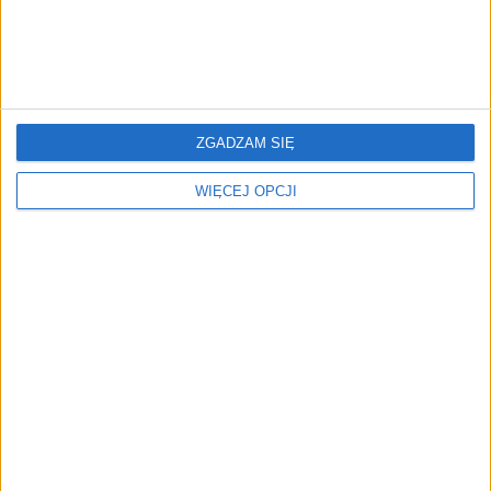
Umowy o dzieło coraz
ZGADZAM SIĘ
mniej popularne. Firmy
wybierają inne formy
WIĘCEJ OPCJI
współpracy
NAJNOWSZE
AKTUALNOŚCI
Zapobieganie pożarom zaczyna się
już na etapie projektu. Jak
pomagają ubezpieczyciele?
AKTUALNOŚCI