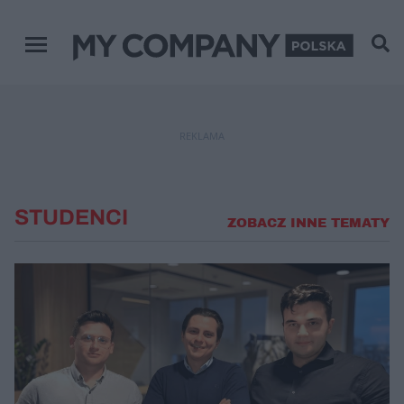
Menu główne
REKLAMA
STUDENCI
ZOBACZ INNE TEMATY