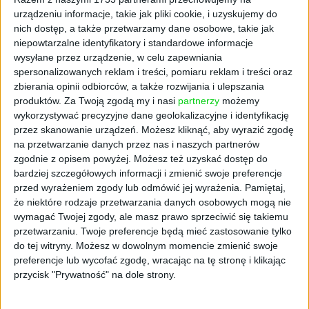
urządzeniu informacje, takie jak pliki cookie, i uzyskujemy do
nich dostęp, a także przetwarzamy dane osobowe, takie jak
niepowtarzalne identyfikatory i standardowe informacje
wysyłane przez urządzenie, w celu zapewniania
spersonalizowanych reklam i treści, pomiaru reklam i treści oraz
zbierania opinii odbiorców, a także rozwijania i ulepszania
produktów.
Za Twoją zgodą my i nasi
partnerzy
możemy
wykorzystywać precyzyjne dane geolokalizacyjne i identyfikację
przez skanowanie urządzeń. Możesz kliknąć, aby wyrazić zgodę
na przetwarzanie danych przez nas i naszych partnerów
zgodnie z opisem powyżej. Możesz też uzyskać dostęp do
bardziej szczegółowych informacji i zmienić swoje preferencje
przed wyrażeniem zgody lub odmówić jej wyrażenia.
Pamiętaj,
że niektóre rodzaje przetwarzania danych osobowych mogą nie
wymagać Twojej zgody, ale masz prawo sprzeciwić się takiemu
przetwarzaniu. Twoje preferencje będą mieć zastosowanie tylko
AKTUALNOŚCI
do tej witryny. Możesz w dowolnym momencie zmienić swoje
Wymarzone studia za granicą?
preferencje lub wycofać zgodę, wracając na tę stronę i klikając
Zgłoś się po stypendium Our Future
przycisk "Prywatność" na dole strony.
Foundation
Wiktor Cyrny (oprac.)
04.04.2025