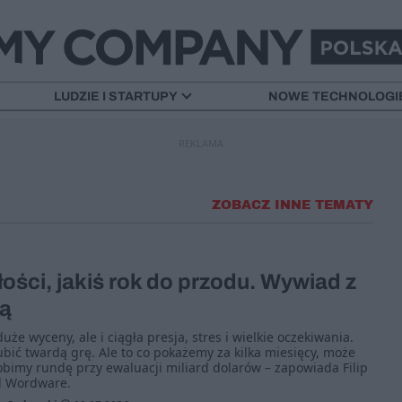
LUDZIE I STARTUPY
NOWE TECHNOLOGI
REKLAMA
ZOBACZ INNE TEMATY
łości, jakiś rok do przodu. Wywiad z
rą
uże wyceny, ale i ciągła presja, stres i wielkie oczekiwania.
ubić twardą grę. Ale to co pokażemy za kilka miesięcy, może
robimy rundę przy ewaluacji miliard dolarów – zapowiada Filip
el Wordware.