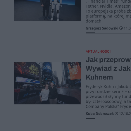
„Financial Times” rund
Tether, Nvidia, Amazon
To europejska próba zb
platformę, na której ma
domach.
Grzegorz Sadowski
11.0
AKTUALNOŚCI
Jak przeprowa
Wywiad z Jak
Kuhnem
Fryderyk Kühn i Jakub 
przy rundzie serii E – 
przewodził słynny fun
był czteroosobowy, a ta
Company Polska” Frydery
Kuba Dobroszek
12.10.