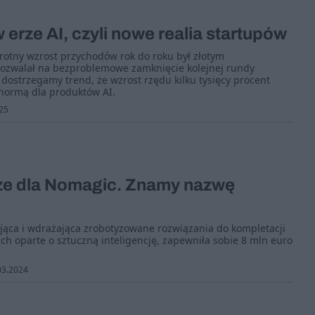
 erze AI, czyli nowe realia startupów
rotny wzrost przychodów rok do roku był złotym
ozwalał na bezproblemowe zamknięcie kolejnej rundy
dostrzegamy trend, że wzrost rzędu kilku tysięcy procent
 normą dla produktów AI.
25
ze dla Nomagic. Znamy nazwę
jąca i wdrażająca zrobotyzowane rozwiązania do kompletacji
 oparte o sztuczną inteligencję, zapewniła sobie 8 mln euro
03.2024