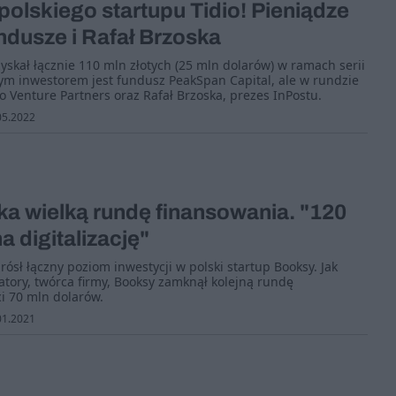
polskiego startupu Tidio! Pieniądze
ndusze i Rafał Brzoska
zyskał łącznie 110 mln złotych (25 mln dolarów) w ramach serii
ym inwestorem jest fundusz PeakSpan Capital, ale w rundzie
vo Venture Partners oraz Rafał Brzoska, prezes InPostu.
05.2022
a wielką rundę finansowania. "120
a digitalizację"
ósł łączny poziom inwestycji w polski startup Booksy. Jak
tory, twórca firmy, Booksy zamknął kolejną rundę
i 70 mln dolarów.
01.2021