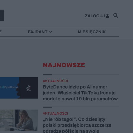
ZALOGUJ
E
FAJRANT
MIESIĘCZNIK
NAJNOWSZE
AKTUALNOŚCI
ByteDance idzie po AI numer
jeden. Właściciel TikToka trenuje
model o nawet 10 bln parametrów
AKTUALNOŚCI
„Nie rób tego!”. Co dziesiąty
polski przedsiębiorca szczerze
odradza pójście na swoje