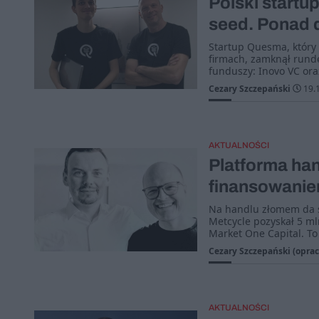
Polski startu
seed. Ponad 
Startup Quesma, który
firmach, zamknął rund
funduszy: Inovo VC ora
Cezary Szczepański
19.
AKTUALNOŚCI
Platforma ha
finansowanie
Na handlu złomem da si
Metcycle pozyskał 5 m
Market One Capital. To
Cezary Szczepański (oprac
AKTUALNOŚCI