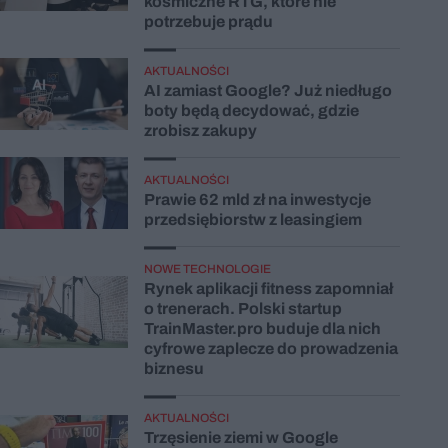
kosmiczne RTG, które nie
potrzebuje prądu
AKTUALNOŚCI
AI zamiast Google? Już niedługo
boty będą decydować, gdzie
zrobisz zakupy
AKTUALNOŚCI
Prawie 62 mld zł na inwestycje
przedsiębiorstw z leasingiem
NOWE TECHNOLOGIE
Rynek aplikacji fitness zapomniał
o trenerach. Polski startup
TrainMaster.pro buduje dla nich
cyfrowe zaplecze do prowadzenia
biznesu
AKTUALNOŚCI
Trzęsienie ziemi w Google