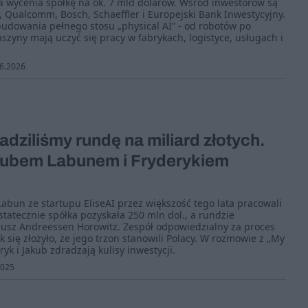
a wycenia spółkę na ok. 7 mld dolarów. Wśród inwestorów są
, Qualcomm, Bosch, Schaeffler i Europejski Bank Inwestycyjny.
udowania pełnego stosu „physical AI” - od robotów po
szyny mają uczyć się pracy w fabrykach, logistyce, usługach i
6.2026
dziliśmy rundę na miliard złotych.
ubem Labunem i Fryderykiem
Labun ze startupu EliseAI przez większość tego lata pracowali
ostatecznie spółka pozyskała 250 mln dol., a rundzie
dusz Andreessen Horowitz. Zespół odpowiedzialny za proces
k się złożyło, że jego trzon stanowili Polacy. W rozmowie z „My
k i Jakub zdradzają kulisy inwestycji.
2025