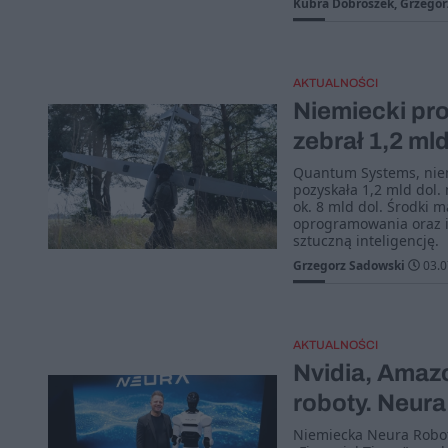
Kubra Dobroszek, Grzegor
AKTUALNOŚCI
Niemiecki pr
zebrał 1,2 mld
Quantum Systems, niem
pozyskała 1,2 mld dol.
ok. 8 mld dol. Środki 
oprogramowania oraz i
sztuczną inteligencję.
Grzegorz Sadowski
03.0
AKTUALNOŚCI
Nvidia, Amazo
roboty. Neura
Niemiecka Neura Robot