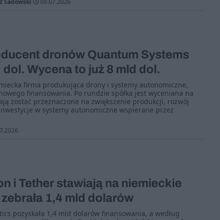
z Sadowski
09.07.2026
oducent dronów Quantum Systems
 dol. Wycena to już 8 mld dol.
iecka firma produkująca drony i systemy autonomiczne,
 nowego finansowania. Po rundzie spółka jest wyceniana na
mają zostać przeznaczone na zwiększenie produkcji, rozwój
nwestycje w systemy autonomiczne wspierane przez
7.2026
n i Tether stawiają na niemieckie
 zebrała 1,4 mld dolarów
ics pozyskała 1,4 mld dolarów finansowania, a według