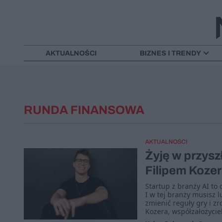
AKTUALNOŚCI
BIZNES I TRENDY
RUNDA FINANSOWA
AKTUALNOŚCI
Żyję w przysz
Filipem Koze
Startup z branży AI to d
I w tej branży musisz l
zmienić reguły gry i z
Kozera, współzałożyci