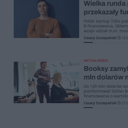
Wielka runda 
przekazały fu
Polski startup Tidio po
B finansowania. Główn
wzięli udział m.in. Ino
Cezary Szczepański
12.
AKTUALNOŚCI
Booksy zamyk
mln dolarów n
Do 120 mln dolarów wzr
poinformował Stefan Ba
finansowania o wartośc
Cezary Szczepański
27.