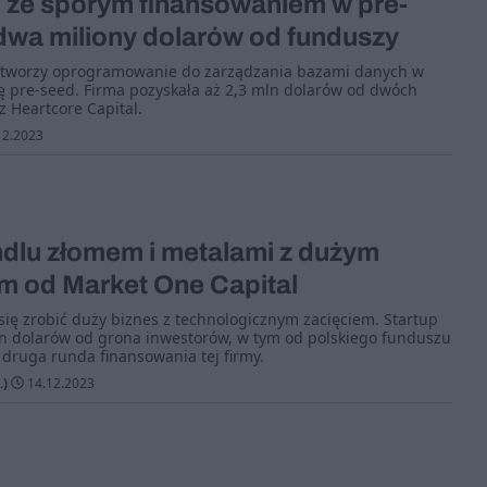
p ze sporym finansowaniem w pre-
dwa miliony dolarów od funduszy
 tworzy oprogramowanie do zarządzania bazami danych w
ę pre-seed. Firma pozyskała aż 2,3 mln dolarów od dwóch
z Heartcore Capital.
12.2023
ndlu złomem i metalami z dużym
m od Market One Capital
ę zrobić duży biznes z technologicznym zacięciem. Startup
ln dolarów od grona inwestorów, w tym od polskiego funduszu
 druga runda finansowania tej firmy.
.)
14.12.2023