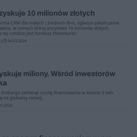
yskuje 10 milionów złotych
forma CRM dla małych i średnich firm, ogłasza zakończenie
wania, w ramach której pozyskała 10 milionów złotych.
tej rundzie jest fundusz INVentures.
.)
04.03.2024
skuje miliony. Wśród inwestorów
ka
tup Embargo zamknął rundę finansowania w kwocie 3 mln
ą na globalny rozwój.
01.2024