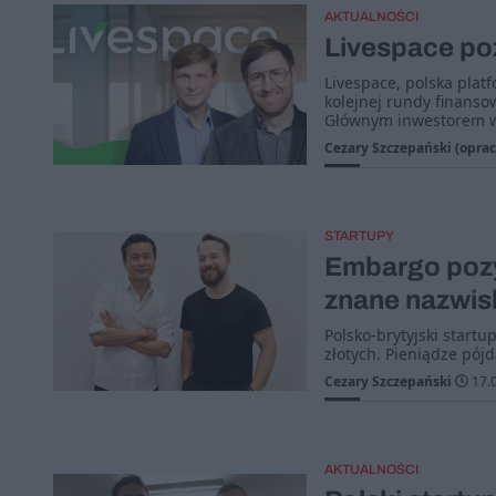
AKTUALNOŚCI
Livespace poz
Livespace, polska plat
kolejnej rundy finanso
Głównym inwestorem w 
Cezary Szczepański (oprac
STARTUPY
Embargo pozy
znane nazwis
Polsko-brytyjski star
złotych. Pieniądze pójd
Cezary Szczepański
17.
AKTUALNOŚCI