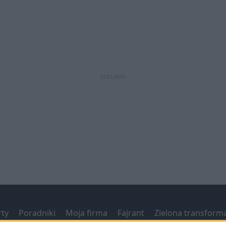
REKLAMA
ty
Poradniki
Moja firma
Fajrant
Zielona transform