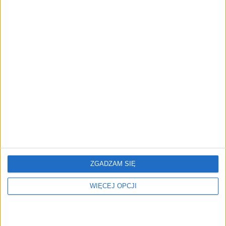
podbić Nowy Jork
dol.
Polska jako test
Whitney Houston
dojrzałości. Czego
patronką polskiego
zagraniczny startup uczy
wynalazku. Startup Uhura
się po wejściu na polski
Bionics przywraca głos i
rynek?
uczy chorych śpiewać
ZGADZAM SIĘ
WIĘCEJ OPCJI
Naukowcy i startupowcy
Nvidia, Amazon i Tether
mogą otrzymać bon o
stawiają na niemieckie