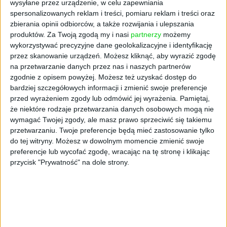
wysyłane przez urządzenie, w celu zapewniania
spersonalizowanych reklam i treści, pomiaru reklam i treści oraz
- Skalowanie biznesu to bieg
zbierania opinii odbiorców, a także rozwijania i ulepszania
długodystansowy. Mimo częściowego wyjścia
produktów.
Za Twoją zgodą my i nasi
partnerzy
możemy
naszego funduszu z inwestycji, zostajemy
wykorzystywać precyzyjne dane geolokalizacyjne i identyfikację
dalej w spółce, bo wierzymy w misję, wizję i
przez skanowanie urządzeń. Możesz kliknąć, aby wyrazić zgodę
perspektywy wzrostu Livespace - mówi
na przetwarzanie danych przez nas i naszych partnerów
Dariusz Lewandowski, założyciel funduszu
zgodnie z opisem powyżej. Możesz też uzyskać dostęp do
ARIA, który był głównym inwestorem w
bardziej szczegółowych informacji i zmienić swoje preferencje
przed wyrażeniem zgody lub odmówić jej wyrażenia.
Pamiętaj,
trakcie pierwszej rundy firmy w 2017 roku.
że niektóre rodzaje przetwarzania danych osobowych mogą nie
Przeczytaj także:
Najlepsze polskie HR-techy
wymagać Twojej zgody, ale masz prawo sprzeciwić się takiemu
przetwarzaniu. Twoje preferencje będą mieć zastosowanie tylko
do tej witryny. Możesz w dowolnym momencie zmienić swoje
Co planuje Livespace
preferencje lub wycofać zgodę, wracając na tę stronę i klikając
przycisk "Prywatność" na dole strony.
Michał, CEO Livespace, zdradza plany na
przyszłość:
“Stworzyliśmy Livespace po to, by pomóc
zespołom handlowym pracować efektywniej i