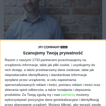
STARTUPY
Szanujemy Twoją prywatność
Wojciech Fedorowicz, TDJ Pitango
Razem z naszymi 1733 partnerami przechowujemy na
Ventures: "W Polsce mamy swoisty
urządzeniu informacje, takie jak pliki cookie, i uzyskujemy do
fetysz unicornów"
nich dostęp, a także przetwarzamy dane osobowe, takie jak
Cezary Szczepański
29.01.2021
niepowtarzalne identyfikatory i standardowe informacje
wysyłane przez urządzenie, w celu zapewniania
spersonalizowanych reklam i treści, pomiaru reklam i treści oraz
zbierania opinii odbiorców, a także rozwijania i ulepszania
produktów.
Za Twoją zgodą my i nasi
partnerzy
możemy
wykorzystywać precyzyjne dane geolokalizacyjne i identyfikację
przez skanowanie urządzeń. Możesz kliknąć, aby wyrazić zgodę