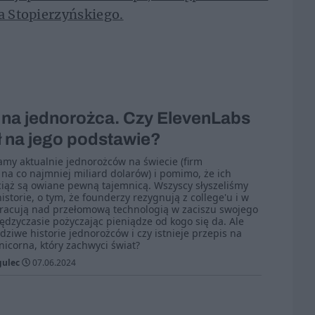
ja Stopierzyńskiego.
 na jednorożca. Czy ElevenLabs
 na jego podstawie?
amy aktualnie jednorożców na świecie (firm
na co najmniej miliard dolarów) i pomimo, że ich
iąż są owiane pewną tajemnicą. Wszyscy słyszeliśmy
storie, o tym, że founderzy rezygnują z college'u i w
pracują nad przełomową technologią w zaciszu swojego
ędzyczasie pożyczając pieniądze od kogo się da. Ale
dziwe historie jednorożców i czy istnieje przepis na
nicorna, który zachwyci świat?
gulec
07.06.2024