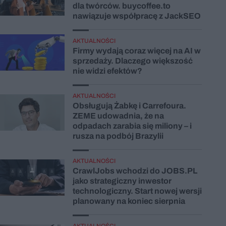
dla twórców. buycoffee.to
nawiązuje współpracę z JackSEO
AKTUALNOŚCI
Firmy wydają coraz więcej na AI w
sprzedaży. Dlaczego większość
nie widzi efektów?
AKTUALNOŚCI
Obsługują Żabkę i Carrefoura.
ZEME udowadnia, że na
odpadach zarabia się miliony – i
rusza na podbój Brazylii
AKTUALNOŚCI
CrawlJobs wchodzi do JOBS.PL
jako strategiczny inwestor
technologiczny. Start nowej wersji
planowany na koniec sierpnia
AKTUALNOŚCI