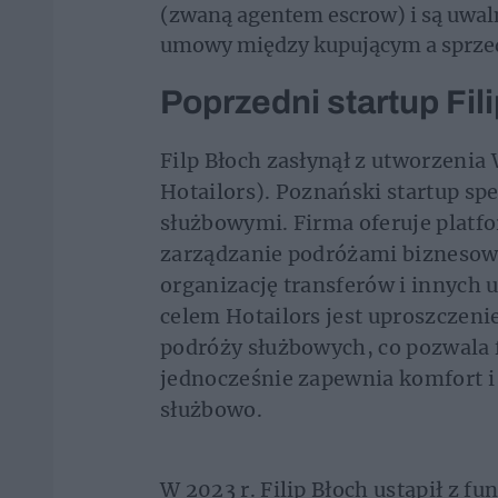
(zwaną agentem escrow) i są uwal
umowy między kupującym a sprzed
Poprzedni startup Fil
Filp Błoch zasłynął z utworzenia
Hotailors). Poznański startup sp
służbowymi. Firma oferuje plat
zarządzanie podróżami biznesowym
organizację transferów i innych
celem Hotailors jest uproszczeni
podróży służbowych, co pozwala f
jednocześnie zapewnia komfort 
służbowo.
W 2023 r. Filip Błoch ustąpił z f