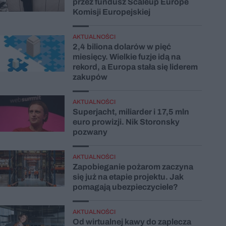
przez fundusz Scaleup Europe
Komisji Europejskiej
AKTUALNOŚCI
2,4 biliona dolarów w pięć
miesięcy. Wielkie fuzje idą na
rekord, a Europa stała się liderem
zakupów
AKTUALNOŚCI
Superjacht, miliarder i 17,5 mln
euro prowizji. Nik Storonsky
pozwany
AKTUALNOŚCI
Zapobieganie pożarom zaczyna
się już na etapie projektu. Jak
pomagają ubezpieczyciele?
AKTUALNOŚCI
Od wirtualnej kawy do zaplecza