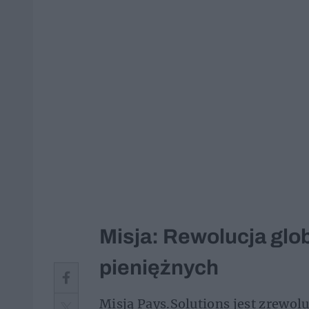
Misja: Rewolucja glo
pieniężnych
Misją Pays.Solutions jest zrewo