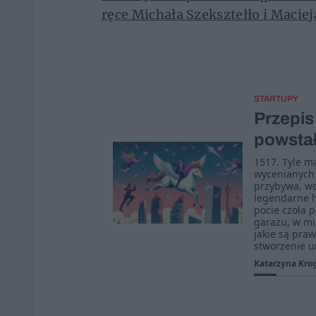
ręce Michała Szeksztełło i Macie
STARTUPY
Przepis
powstał
1517. Tyle m
wycenianych 
przybywa, wc
legendarne hi
pocie czoła 
garażu, w mi
jakie są praw
stworzenie u
Katarzyna Kro