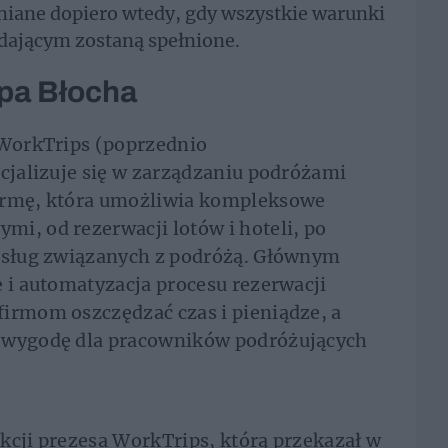
niane dopiero wtedy, gdy wszystkie warunki
ającym zostaną spełnione.
ipa Błocha
 WorkTrips (poprzednio
ecjalizuje się w zarządzaniu podróżami
formę, która umożliwia kompleksowe
i, od rezerwacji lotów i hoteli, po
 usług związanych z podróżą. Głównym
e i automatyzacja procesu rezerwacji
irmom oszczędzać czas i pieniądze, a
i wygodę dla pracowników podróżujących
unkcji prezesa WorkTrips, którą przekazał w