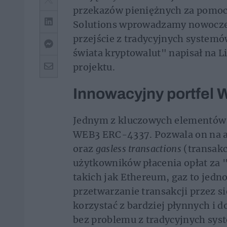
przekazów pieniężnych za pomocą
Solutions wprowadzamy nowoczes
przejście z tradycyjnych system
świata kryptowalut" napisał na L
projektu.
Innowacyjny portfel
Jednym z kluczowych elementów r
WEB3 ERC-4337. Pozwala on na ab
oraz
gasless transactions
(transakc
użytkowników płacenia opłat za 
takich jak Ethereum, gaz to jedno
przetwarzanie transakcji przez s
korzystać z bardziej płynnych i 
bez problemu z tradycyjnych sys