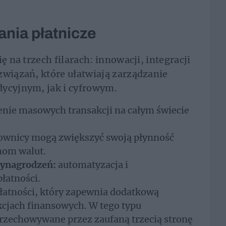
nia płatnicze
ę na trzech filarach: innowacji, integracji
związań, które ułatwiają zarządzanie
dycyjnym, jak i cyfrowym.
nie masowych transakcji na całym świecie
wnicy mogą zwiększyć swoją płynność
nom walut.
wynagrodzeń:
automatyzacja i
łatności.
atności, który zapewnia dodatkową
cjach finansowych. W tego typu
przechowywane przez zaufaną trzecią stronę