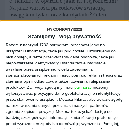
e-handlu? W oparciu o jakie KPI są rozliczani?
Na jakie wartości pracodawców zwracają
uwagę kandydaci oraz kandydatki? Celem
badania jest obserwacja rynku e-commerce
zarówno od strony biznesu, ale też
pracowników i pracowniczek. Zebrane wyniki
Szanujemy Twoją prywatność
pozwolą wytyczyć kierunek rozwoju całego
Razem z naszymi 1733 partnerami przechowujemy na
sektora w Polsce, a także poznać perspektywy
urządzeniu informacje, takie jak pliki cookie, i uzyskujemy do
i ścieżkę zawodową specjalistów i specjalistek.
nich dostęp, a także przetwarzamy dane osobowe, takie jak
niepowtarzalne identyfikatory i standardowe informacje
W badaniu można wziąć udział
TUTAJ
.
wysyłane przez urządzenie, w celu zapewniania
spersonalizowanych reklam i treści, pomiaru reklam i treści oraz
zbierania opinii odbiorców, a także rozwijania i ulepszania
produktów.
Za Twoją zgodą my i nasi
partnerzy
możemy
Tematy:
ecommerce
hrk
wykorzystywać precyzyjne dane geolokalizacyjne i identyfikację
przez skanowanie urządzeń. Możesz kliknąć, aby wyrazić zgodę
na przetwarzanie danych przez nas i naszych partnerów
zgodnie z opisem powyżej. Możesz też uzyskać dostęp do
bardziej szczegółowych informacji i zmienić swoje preferencje
przed wyrażeniem zgody lub odmówić jej wyrażenia.
Pamiętaj,