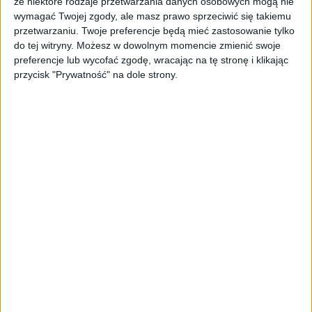
że niektóre rodzaje przetwarzania danych osobowych mogą nie
wymagać Twojej zgody, ale masz prawo sprzeciwić się takiemu
przetwarzaniu. Twoje preferencje będą mieć zastosowanie tylko
do tej witryny. Możesz w dowolnym momencie zmienić swoje
preferencje lub wycofać zgodę, wracając na tę stronę i klikając
REKLAMA
przycisk "Prywatność" na dole strony.
ZOBACZ RÓWNIEŻ