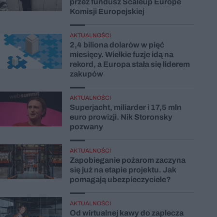
przez fundusz Scaleup Europe
Komisji Europejskiej
AKTUALNOŚCI
2,4 biliona dolarów w pięć
miesięcy. Wielkie fuzje idą na
rekord, a Europa stała się liderem
zakupów
AKTUALNOŚCI
Superjacht, miliarder i 17,5 mln
euro prowizji. Nik Storonsky
pozwany
AKTUALNOŚCI
Zapobieganie pożarom zaczyna
się już na etapie projektu. Jak
pomagają ubezpieczyciele?
AKTUALNOŚCI
Od wirtualnej kawy do zaplecza