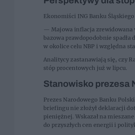
Perspektywy dla stó
Ekonomiści ING Banku Śląskiego
— Majowa inflacja zrewidowana w 
bazowa prawdopodobnie spadła do 
w okolice celu NBP i względna sta
Analitycy zastanawiają się, czy R
stóp procentowych już w lipcu.
Stanowisko prezesa
Prezes Narodowego Banku Polski
briefingu nie złożył deklaracji d
pieniężnej. Wskazał na mieszane
do przyszłych cen energii i polity