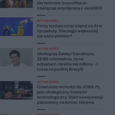
dla twórców. buycoffee.to
nawiązuje współpracę z JackSEO
AKTUALNOŚCI
Firmy wydają coraz więcej na AI w
sprzedaży. Dlaczego większość
nie widzi efektów?
AKTUALNOŚCI
Obsługują Żabkę i Carrefoura.
ZEME udowadnia, że na
odpadach zarabia się miliony – i
rusza na podbój Brazylii
AKTUALNOŚCI
CrawlJobs wchodzi do JOBS.PL
jako strategiczny inwestor
technologiczny. Start nowej wersji
planowany na koniec sierpnia
AKTUALNOŚCI