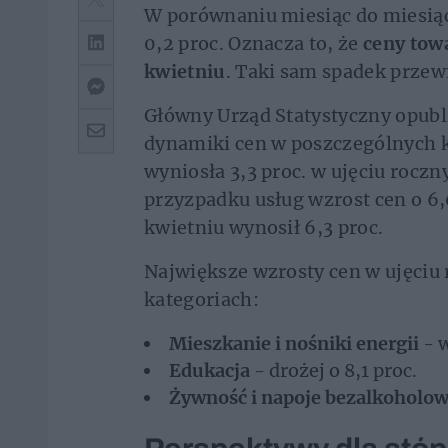
W porównaniu miesiąc do miesiąc
0,2 proc. Oznacza to, że
ceny towa
kwietniu
. Taki sam spadek prze
Główny Urząd Statystyczny opubl
dynamiki cen w poszczególnych k
wyniosła 3,3 proc. w ujęciu roczn
przyzpadku usług wzrost cen o 6,
kwietniu wynosił 6,3 proc.
Największe wzrosty cen w ujęci
kategoriach:
Mieszkanie i nośniki energii
- w
Edukacja
- drożej o 8,1 proc.
Żywność i napoje bezalkoholo