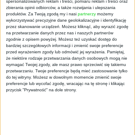
czy z tzw. koparkami kryptowalut...
spersonalizowanych reklam i treści, pomiaru reklam i treści oraz
zbierania opinii odbiorców, a także rozwijania i ulepszania
...
produktów.
Za Twoją zgodą my i nasi
partnerzy
możemy
wykorzystywać precyzyjne dane geolokalizacyjne i identyfikację
Artykuł dostępny tylko dla prenumeratorów
przez skanowanie urządzeń. Możesz kliknąć, aby wyrazić zgodę
na przetwarzanie danych przez nas i naszych partnerów
Masz już prenumeratę?
Zaloguj się
zgodnie z opisem powyżej. Możesz też uzyskać dostęp do
bardziej szczegółowych informacji i zmienić swoje preferencje
przed wyrażeniem zgody lub odmówić jej wyrażenia.
Pamiętaj,
Kup prenumeratę cyfrową, aby
że niektóre rodzaje przetwarzania danych osobowych mogą nie
wymagać Twojej zgody, ale masz prawo sprzeciwić się takiemu
mieć dostęp
przetwarzaniu. Twoje preferencje będą mieć zastosowanie tylko
do wszystkich tekstów
do tej witryny. Możesz w dowolnym momencie zmienić swoje
preferencje lub wycofać zgodę, wracając na tę stronę i klikając
MyCompanyPolska.pl
przycisk "Prywatność" na dole strony.
Wykup dostęp
Co otrzymasz w ramach prenumeraty
cyfrowej?