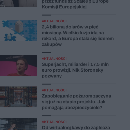
przez fundusz Scaleup Europe
Komisji Europejskiej
AKTUALNOŚCI
2,4 biliona dolarów w pięć
miesięcy. Wielkie fuzje idą na
rekord, a Europa stała się liderem
zakupów
AKTUALNOŚCI
Superjacht, miliarder i 17,5 mln
euro prowizji. Nik Storonsky
pozwany
AKTUALNOŚCI
Zapobieganie pożarom zaczyna
się już na etapie projektu. Jak
pomagają ubezpieczyciele?
AKTUALNOŚCI
Od wirtualnej kawy do zaplecza