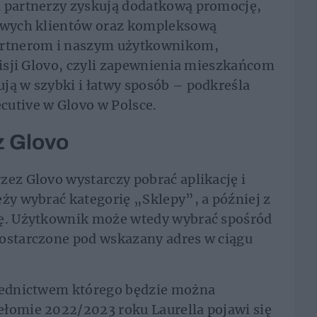
i partnerzy zyskują dodatkową promocję,
nowych klientów oraz kompleksową
partnerom i naszym użytkownikom,
 misji Glovo, czyli zapewnienia mieszkańcom
ją w szybki i łatwy sposób – podkreśla
cutive w Glovo w Polsce.
z Glovo
zez Glovo wystarczy pobrać aplikację i
eży wybrać kategorię „Sklepy”, a później z
lę. Użytkownik może wtedy wybrać spośród
dostarczone pod wskazany adres w ciągu
średnictwem którego będzie można
łomie 2022/2023 roku Laurella pojawi się