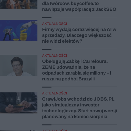
dla twórców. buycoffee.to
nawiązuje współpracę z JackSEO
AKTUALNOŚCI
Firmy wydają coraz więcej na AI w
sprzedaży. Dlaczego większość
nie widzi efektów?
AKTUALNOŚCI
Obsługują Żabkę i Carrefoura.
ZEME udowadnia, że na
odpadach zarabia się miliony – i
rusza na podbój Brazylii
AKTUALNOŚCI
CrawlJobs wchodzi do JOBS.PL
jako strategiczny inwestor
technologiczny. Start nowej wersji
planowany na koniec sierpnia
AKTUALNOŚCI