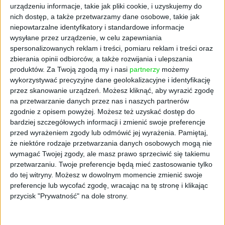
symbolicznej, pierwszej łopaty. Współpraca z
urządzeniu informacje, takie jak pliki cookie, i uzyskujemy do
nich dostęp, a także przetwarzamy dane osobowe, takie jak
polskim podmiotem, który ma 30-letnie
niepowtarzalne identyfikatory i standardowe informacje
doświadczenie w realizacji inwestycji
wysyłane przez urządzenie, w celu zapewniania
przemysłowych, jest gwarancją tego, że prace
spersonalizowanych reklam i treści, pomiaru reklam i treści oraz
przy budowie zakładu produkcyjnego będą
zbierania opinii odbiorców, a także rozwijania i ulepszania
zrealizowane w najwyższym rynkowym
produktów.
Za Twoją zgodą my i nasi
partnerzy
możemy
standardzie i z dotrzymaniem
wykorzystywać precyzyjne dane geolokalizacyjne i identyfikację
harmonogramów inwestycji – komentuje
przez skanowanie urządzeń. Możesz kliknąć, aby wyrazić zgodę
na przetwarzanie danych przez nas i naszych partnerów
Piotr Zaremba, prezes ElectroMobility Poland.
zgodnie z opisem powyżej. Możesz też uzyskać dostęp do
Sprawdź też:
Nowa usługa taxi tylko dla
bardziej szczegółowych informacji i zmienić swoje preferencje
przed wyrażeniem zgody lub odmówić jej wyrażenia.
Pamiętaj,
kobiet - w Krakowie rusza Uber by Women
że niektóre rodzaje przetwarzania danych osobowych mogą nie
wymagać Twojej zgody, ale masz prawo sprzeciwić się takiemu
Zgodnie z założeniami postępowania
przetwarzaniu. Twoje preferencje będą mieć zastosowanie tylko
zakupowego inwestycja będzie realizowana w
do tej witryny. Możesz w dowolnym momencie zmienić swoje
formule „Projektuj i Buduj”, co oznacza, że
preferencje lub wycofać zgodę, wracając na tę stronę i klikając
Wykonawca ma odpowiadać zarówno za sam
przycisk "Prywatność" na dole strony.
projekt budynku, jak i za pozostałe
podejmowane działania aż do oddania fabryki