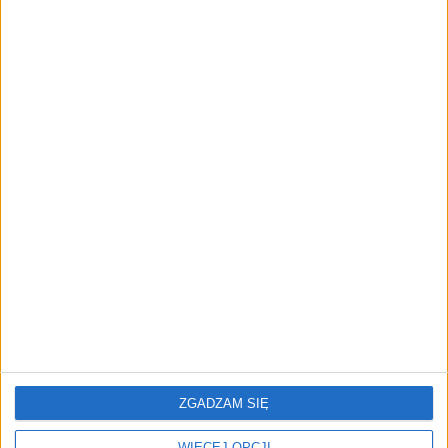
Mazda 6e – bezemisyjna
Zielona transformacja w
podróż premium w duchu
segmencie premium
japońskiego rzemiosła
E-mobilność 2025. Czy
56,7 mld zł w pół roku.
Polska wskoczy na szybki
Branża leasingowa odbija
tor greentech?
i wchodzi w erę e-leasingu
ZGADZAM SIĘ
WIĘCEJ OPCJI