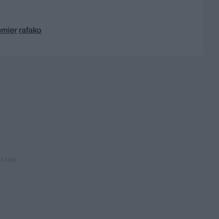
emier
rafako
KLAMA