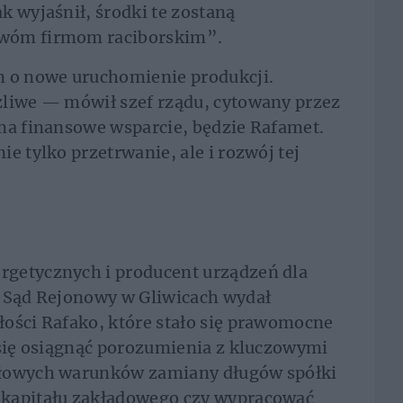
k wyjaśnił, środki te zostaną
dwóm firmom raciborskim”.
m o nowe uruchomienie produkcji.
żliwe — mówił szef rządu, cytowany przez
ma finansowe wsparcie, będzie Rafamet.
e tylko przetrwanie, ale i rozwój tej
getycznych i producent urządzeń dla
u Sąd Rejonowy w Gliwicach wydał
łości Rafako, które stało się prawomocne
 się osiągnąć porozumienia z kluczowymi
ółowych warunków zamiany długów spółki
 kapitału zakładowego czy wypracować