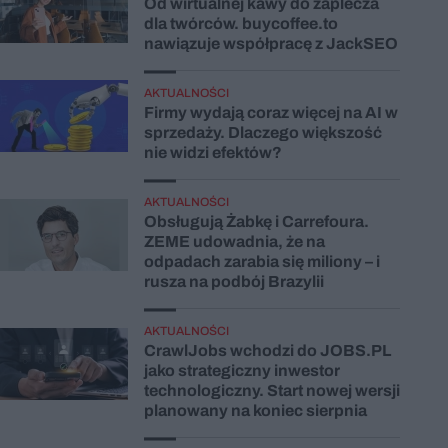
Od wirtualnej kawy do zaplecza
dla twórców. buycoffee.to
nawiązuje współpracę z JackSEO
AKTUALNOŚCI
Firmy wydają coraz więcej na AI w
sprzedaży. Dlaczego większość
nie widzi efektów?
AKTUALNOŚCI
Obsługują Żabkę i Carrefoura.
ZEME udowadnia, że na
odpadach zarabia się miliony – i
rusza na podbój Brazylii
AKTUALNOŚCI
CrawlJobs wchodzi do JOBS.PL
jako strategiczny inwestor
technologiczny. Start nowej wersji
planowany na koniec sierpnia