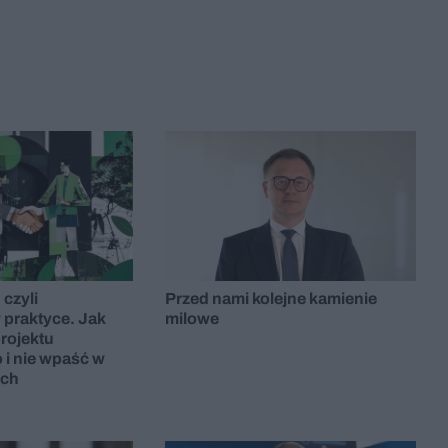
 czyli
Przed nami kolejne kamienie
 praktyce. Jak
milowe
rojektu
 i nie wpaść w
ych