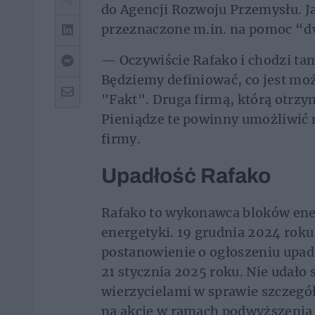
do Agencji Rozwoju Przemysłu. Ja
przeznaczone m.in. na pomoc “
— Oczywiście Rafako i chodzi ta
Będziemy definiować, co jest mo
"Fakt". Druga firmą, którą otrzy
Pieniądze te powinny umożliwić ni
firmy.
Upadłość Rafako
Rafako to wykonawca bloków ener
energetyki. 19 grudnia 2024 rok
postanowienie o ogłoszeniu upad
21 stycznia 2025 roku. Nie udało
wierzycielami w sprawie szczeg
na akcje w ramach podwyższenia