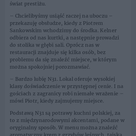
świat prestiżu.
– Chcielibyśmy usiąść raczej na uboczu –
przekazuję obsłudze, kiedy z Piotrem
Sankowskim wchodzimy do środka. Kelner
odbiera od nas kurtki, a następnie prowadzi
do stolika w głębi sali. Oprócz nas w
restauracji znajduje się kilka osób, bez
problemu da się znaleźć miejsce, w którym
można spokojniej porozmawiać.
– Bardzo lubię N31. Lokal oferuje wysokiej
klasy doświadczenie w przystępnej cenie. I na
gościach z zagranicy robi niemałe wrażenie –
mówi Piotr, kiedy zajmujemy miejsce.
Podstawą N31 są potrawy kuchni polskiej, za
to z międzynarodowymi akcentami, podane w
oryginalny sposób. W menu można znaleźć
aromatyczny krem z grzybów leśnych, tajską