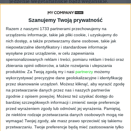
jedzenie wegetariańskie bądź wegańskie.
Jeszcze kilkanaście lat temu miejsc z tego
typu potrawami było jak na lekarstwo, dziś
Szanujemy Twoją prywatność
bez problemu znajdziesz w stolicy chociażby
Razem z naszymi 1733 partnerami przechowujemy na
wegańskie sushi czy nawet wegańskie
urządzeniu informacje, takie jak pliki cookie, i uzyskujemy do
meksykańskie burrito.
nich dostęp, a także przetwarzamy dane osobowe, takie jak
niepowtarzalne identyfikatory i standardowe informacje
– No tak, preferencje kulinarne bardzo mocno
wysyłane przez urządzenie, w celu zapewniania
się zmieniają.
spersonalizowanych reklam i treści, pomiaru reklam i treści oraz
zbierania opinii odbiorców, a także rozwijania i ulepszania
– Tu nawet nie chodzi o preferencje
produktów.
Za Twoją zgodą my i nasi
partnerzy
możemy
kulinarne. Często organizuję międzynarodowe
wykorzystywać precyzyjne dane geolokalizacyjne i identyfikację
warsztaty i właściwie zawsze jest kilku
przez skanowanie urządzeń. Możesz kliknąć, aby wyrazić zgodę
uczestników z Indii – w ich przypadku to
na przetwarzanie danych przez nas i naszych partnerów
akurat kwestia wiary. Pod kątem dostępności
zgodnie z opisem powyżej. Możesz też uzyskać dostęp do
wegetariańskiego jedzenia naprawdę
bardziej szczegółowych informacji i zmienić swoje preferencje
wyprzedzamy wiele europejskich stolic, np.
przed wyrażeniem zgody lub odmówić jej wyrażenia.
Pamiętaj,
że niektóre rodzaje przetwarzania danych osobowych mogą nie
Praga się w ogóle do Warszawy nie umywa –
wymagać Twojej zgody, ale masz prawo sprzeciwić się takiemu
wskazuje mój rozmówca.
przetwarzaniu. Twoje preferencje będą mieć zastosowanie tylko