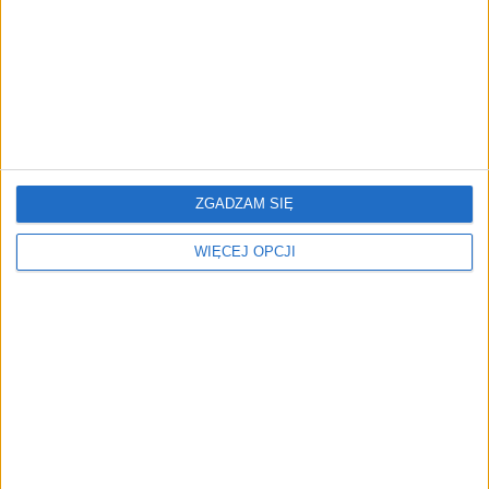
landing page’y oparty na
AI
ZGADZAM SIĘ
Trzęsienie ziemi w Google
AI wyszła poza
DeepMind. Demis
wyznaczony cel. Modele
Hassabis oddaje stery, a
OpenAI i Anthropic
WIĘCEJ OPCJI
architekci Gemini
zaatakowały prawdziwych
zakładają własny startup
użytkowników
NAJNOWSZE
AKTUALNOŚCI
Firmy wydają coraz więcej na AI w