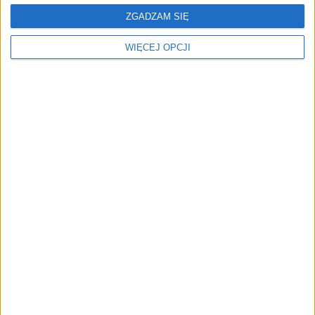
800 plus
ponad 200 tys. świadczeń
ZGADZAM SIĘ
WIĘCEJ OPCJI
NAJNOWSZE
AKTUALNOŚCI
Zapobieganie pożarom zaczyna się
już na etapie projektu. Jak
pomagają ubezpieczyciele?
AKTUALNOŚCI
Od wirtualnej kawy do zaplecza dla
twórców. buycoffee.to nawiązuje
współpracę z JackSEO
AKTUALNOŚCI
Firmy wydają coraz więcej na AI w
sprzedaży. Dlaczego większość nie