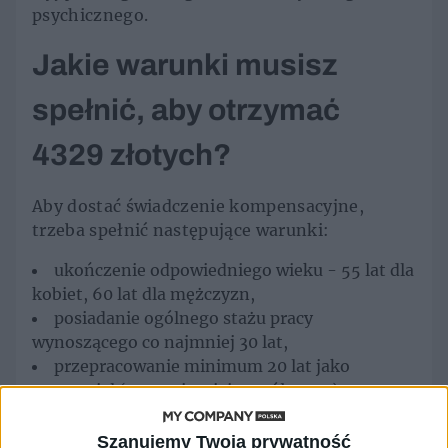
psychicznego.
Jakie warunki musisz
spełnić, aby otrzymać
4329 złotych?
Aby dostać świadczenie kompensacyjne,
trzeba spełnić następujące warunki:
ukończenie odpowiedniego wieku - 55 lat dla
kobiet, 60 lat dla mężczyzn,
posiadanie ogólnego stażu pracy
wynoszącego co najmniej 30 lat,
przepracowanie minimum 20 lat jako
nauczyciel (przynajmniej na pół etatu),
zatrudnienie w uprawnionych placówkach
oświatowych.
Szanujemy Twoją prywatność