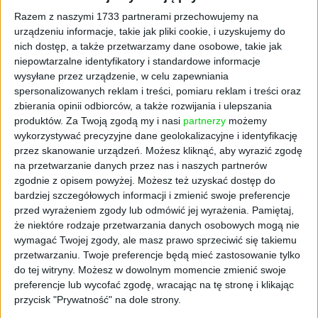
Razem z naszymi 1733 partnerami przechowujemy na
Ile wynosi świadczenie
urządzeniu informacje, takie jak pliki cookie, i uzyskujemy do
nich dostęp, a także przetwarzamy dane osobowe, takie jak
kompensacyjne w 2025
niepowtarzalne identyfikatory i standardowe informacje
wysyłane przez urządzenie, w celu zapewniania
roku?
spersonalizowanych reklam i treści, pomiaru reklam i treści oraz
zbierania opinii odbiorców, a także rozwijania i ulepszania
produktów.
Za Twoją zgodą my i nasi
partnerzy
możemy
Wysokość świadczenia kompensacyjnego
wykorzystywać precyzyjne dane geolokalizacyjne i identyfikację
wzrosła znacząco w ostatnim czasie. W
przez skanowanie urządzeń. Możesz kliknąć, aby wyrazić zgodę
październiku 2024 roku średnia kwota
na przetwarzanie danych przez nas i naszych partnerów
wypłacana nauczycielom osiągnęła rekordowy
zgodnie z opisem powyżej. Możesz też uzyskać dostęp do
bardziej szczegółowych informacji i zmienić swoje preferencje
poziom
4329 złotych
. Obecnie minimalna
przed wyrażeniem zgody lub odmówić jej wyrażenia.
Pamiętaj,
kwota, jaką może otrzymać uprawniony
że niektóre rodzaje przetwarzania danych osobowych mogą nie
nauczyciel, odpowiada najniższej emeryturze.
wymagać Twojej zgody, ale masz prawo sprzeciwić się takiemu
przetwarzaniu. Twoje preferencje będą mieć zastosowanie tylko
Wniosek o świadczenie
do tej witryny. Możesz w dowolnym momencie zmienić swoje
preferencje lub wycofać zgodę, wracając na tę stronę i klikając
kompensacyjne
przycisk "Prywatność" na dole strony.