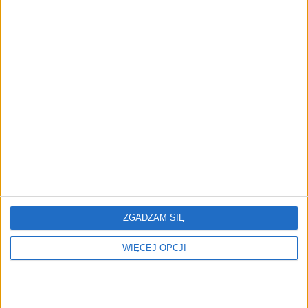
Wiktor Cyrny, materiał powstał w komercyjnej współpracy z
partnerem
04.12.2024
ZGADZAM SIĘ
WIĘCEJ OPCJI
AKTUALNOŚCI
Samolot na Majorkę odleciał bez
pasażerów, których wyproszono z