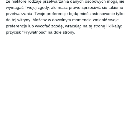
że niektóre rodzaje przetwarzania danych osobowych mogą nie
wymagać Twojej zgody, ale masz prawo sprzeciwić się takiemu
przetwarzaniu. Twoje preferencje będą mieć zastosowanie tylko
do tej witryny. Możesz w dowolnym momencie zmienić swoje
preferencje lub wycofać zgodę, wracając na tę stronę i klikając
przycisk "Prywatność" na dole strony.
WYWIADY
Call&Fly, czyli samolot w 2 godziny.
"Z naszej oferty mogą korzystać nie
tylko wybrańcy"
Materiał powstał w komercyjnej współpracy z partnerem
29.04.2025