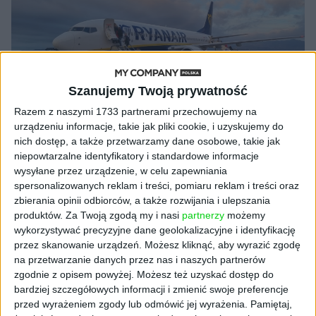
Szanujemy Twoją prywatność
Razem z naszymi 1733 partnerami przechowujemy na
urządzeniu informacje, takie jak pliki cookie, i uzyskujemy do
nich dostęp, a także przetwarzamy dane osobowe, takie jak
niepowtarzalne identyfikatory i standardowe informacje
AKTUALNOŚCI
wysyłane przez urządzenie, w celu zapewniania
Drakońskie sceny na lotniskach.
spersonalizowanych reklam i treści, pomiaru reklam i treści oraz
Ryanair oszukuje na miernikach
zbierania opinii odbiorców, a także rozwijania i ulepszania
produktów.
Za Twoją zgodą my i nasi
partnerzy
możemy
bagażu?
wykorzystywać precyzyjne dane geolokalizacyjne i identyfikację
Wiktor Cyrny
19.05.2025
przez skanowanie urządzeń. Możesz kliknąć, aby wyrazić zgodę
na przetwarzanie danych przez nas i naszych partnerów
zgodnie z opisem powyżej. Możesz też uzyskać dostęp do
bardziej szczegółowych informacji i zmienić swoje preferencje
przed wyrażeniem zgody lub odmówić jej wyrażenia.
Pamiętaj,